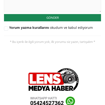
GÖNDER
Yorum yazma kurallarını
okudum ve kabul ediyorum
* Bu içerik ile ilgili yorum yok, ilk yorumu siz yazın, tartışalım *
WHATSAPP HATTI
05424527362