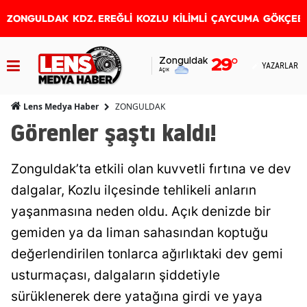
ZONGULDAK
KDZ. EREĞLİ
KOZLU
KİLİMLİ
ÇAYCUMA
GÖKÇEB
Zonguldak
29
°
YAZARLAR
Açık
ZONGULDAK
Lens Medya Haber
Görenler şaştı kaldı!
Zonguldak’ta etkili olan kuvvetli fırtına ve dev
dalgalar, Kozlu ilçesinde tehlikeli anların
yaşanmasına neden oldu. Açık denizde bir
gemiden ya da liman sahasından koptuğu
değerlendirilen tonlarca ağırlıktaki dev gemi
usturmaçası, dalgaların şiddetiyle
sürüklenerek dere yatağına girdi ve yaya