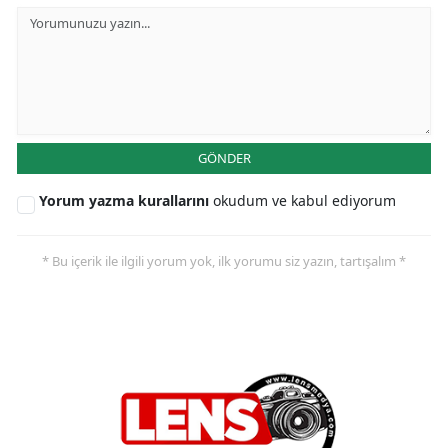
GÖNDER
Yorum yazma kurallarını
okudum ve kabul ediyorum
* Bu içerik ile ilgili yorum yok, ilk yorumu siz yazın, tartışalım *