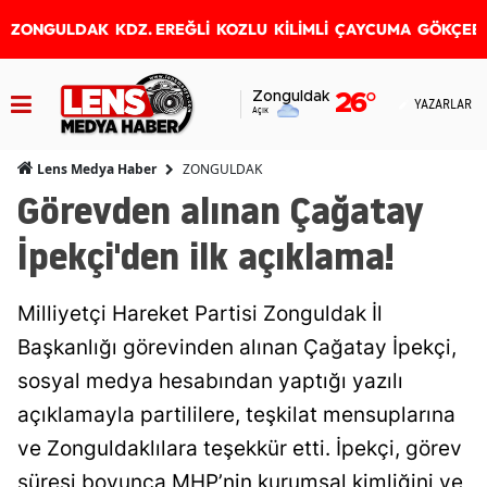
ZONGULDAK
KDZ. EREĞLİ
KOZLU
KİLİMLİ
ÇAYCUMA
GÖKÇEB
Zonguldak
26
°
YAZARLAR
Açık
ZONGULDAK
Lens Medya Haber
Görevden alınan Çağatay
İpekçi'den ilk açıklama!
Milliyetçi Hareket Partisi Zonguldak İl
Başkanlığı görevinden alınan Çağatay İpekçi,
sosyal medya hesabından yaptığı yazılı
açıklamayla partililere, teşkilat mensuplarına
ve Zonguldaklılara teşekkür etti. İpekçi, görev
süresi boyunca MHP’nin kurumsal kimliğini ve