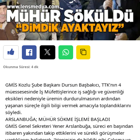
Okunma Süresi: 4 dk
GMİS Kozlu Şube Başkanı Dursun Başbakıcı, TTK’nın 4 
müessesesinde İş Müfettişlerince iş sağlığı ve güvenliği 
eksikleri nedeniyle üremin durdurulmasının ardından 
yaşanan süreçle ilgili bilgi vermek amacıyla toplandıklarını 
söyledi.
ARSLANBUĞA; MÜHÜR SÖKME İŞLEMİ BAŞLADI
GMİS Genel Sekreteri Yener Arslanbuğa, süreci en başından 
itibaren yakından takip ettiklerini ve sürekli görüşmeler 
yaptıklarını belirterek, “Hepinizin de bildiği gibi Çalışma ve 