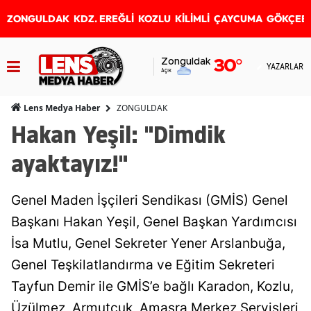
ZONGULDAK
KDZ. EREĞLİ
KOZLU
KİLİMLİ
ÇAYCUMA
GÖKÇEB
Zonguldak
30
°
YAZARLAR
Açık
ZONGULDAK
Lens Medya Haber
Hakan Yeşil: "Dimdik
ayaktayız!"
Genel Maden İşçileri Sendikası (GMİS) Genel
Başkanı Hakan Yeşil, Genel Başkan Yardımcısı
İsa Mutlu, Genel Sekreter Yener Arslanbuğa,
Genel Teşkilatlandırma ve Eğitim Sekreteri
Tayfun Demir ile GMİS’e bağlı Karadon, Kozlu,
Üzülmez, Armutçuk, Amasra Merkez Servisleri