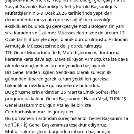
Sosyal Güvenlik Bakanlığı İş Teftiş Kurulu Başkanlığı İş 
Müfettişlerinin 5-9 Ocak 2026 tarihlerinde yaptıkları 
denetimlerde mevzuata göre iş sağlığı ve güvenliği 
eksiklikleri bulunduğu gerekçesiyle Kozlu Bölgemizin yanı 
sıra Karadon ve Üzülmez Müesseselerimizde de üretim 13 
Ocak tarihi itibariyle geçici olarak durdurulmuştu. Ardından 
Armutçuk Müessesesi’nde de iş durdurulmuştu.
TTK Genel Müdürlüğü de İş Müfettişlerinin iş durdurma 
kararına karşı dava açtı. Dava sürüyor. Armutçuk’ta ise dava 
olumlu sonuçlandı ve üretim yeniden başlayacak.
Biz Genel Maden İşçileri Sendikası olarak sürecin ilk 
gününden itibaren gerek kurum yetkilileri gerekse 
bakanlıklar nezdinde görüşmelerde bulunduk.
Bu görüşmelerin ardından 25 Mart’ta Emek Sofrası iftar 
programına katılan Genel Başkanımız Hakan Yeşil, TÜRK-İŞ 
Genel Başkanımız Ergün Atalay ile birlikte 
Cumhurbaşkanımız ile görüştüler.
Bu görüşmenin ardından süreç hızlandı. Genel Başkanımıza 
ve TÜRK-İŞ Genel Başkanımıza teşekkür ediyoruz.
Mühür sökme işlemi bugünden itibaren başlamıştır.