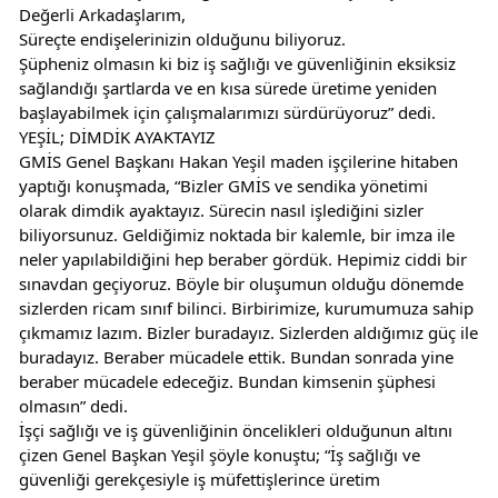
Değerli Arkadaşlarım,
Süreçte endişelerinizin olduğunu biliyoruz.
Şüpheniz olmasın ki biz iş sağlığı ve güvenliğinin eksiksiz 
sağlandığı şartlarda ve en kısa sürede üretime yeniden 
başlayabilmek için çalışmalarımızı sürdürüyoruz” dedi.
YEŞİL; DİMDİK AYAKTAYIZ
GMİS Genel Başkanı Hakan Yeşil maden işçilerine hitaben 
yaptığı konuşmada, “Bizler GMİS ve sendika yönetimi 
olarak dimdik ayaktayız. Sürecin nasıl işlediğini sizler 
biliyorsunuz. Geldiğimiz noktada bir kalemle, bir imza ile 
neler yapılabildiğini hep beraber gördük. Hepimiz ciddi bir 
sınavdan geçiyoruz. Böyle bir oluşumun olduğu dönemde 
sizlerden ricam sınıf bilinci. Birbirimize, kurumumuza sahip 
çıkmamız lazım. Bizler buradayız. Sizlerden aldığımız güç ile 
buradayız. Beraber mücadele ettik. Bundan sonrada yine 
beraber mücadele edeceğiz. Bundan kimsenin şüphesi 
olmasın” dedi.
İşçi sağlığı ve iş güvenliğinin öncelikleri olduğunun altını 
çizen Genel Başkan Yeşil şöyle konuştu; “İş sağlığı ve 
güvenliği gerekçesiyle iş müfettişlerince üretim 