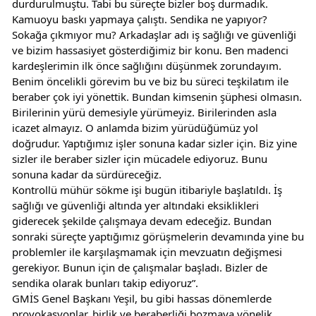
durdurulmuştu. Tabi bu süreçte bizler boş durmadık. 
Kamuoyu baskı yapmaya çalıştı. Sendika ne yapıyor? 
Sokağa çıkmıyor mu? Arkadaşlar adı iş sağlığı ve güvenliği 
ve bizim hassasiyet gösterdiğimiz bir konu. Ben madenci 
kardeşlerimin ilk önce sağlığını düşünmek zorundayım. 
Benim öncelikli görevim bu ve biz bu süreci teşkilatım ile 
beraber çok iyi yönettik. Bundan kimsenin şüphesi olmasın.
Birilerinin yürü demesiyle yürümeyiz. Birilerinden asla 
icazet almayız. O anlamda bizim yürüdüğümüz yol 
doğrudur. Yaptığımız işler sonuna kadar sizler için. Biz yine 
sizler ile beraber sizler için mücadele ediyoruz. Bunu 
sonuna kadar da sürdüreceğiz.
Kontrollü mühür sökme işi bugün itibariyle başlatıldı. İş 
sağlığı ve güvenliği altında yer altındaki eksiklikleri 
giderecek şekilde çalışmaya devam edeceğiz. Bundan 
sonraki süreçte yaptığımız görüşmelerin devamında yine bu 
problemler ile karşılaşmamak için mevzuatın değişmesi 
gerekiyor. Bunun için de çalışmalar başladı. Bizler de 
sendika olarak bunları takip ediyoruz”.
GMİS Genel Başkanı Yeşil, bu gibi hassas dönemlerde 
provokasyonlar, birlik ve beraberliği bozmaya yönelik 