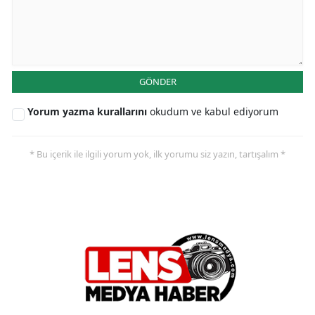
GÖNDER
Yorum yazma kurallarını
okudum ve kabul ediyorum
* Bu içerik ile ilgili yorum yok, ilk yorumu siz yazın, tartışalım *