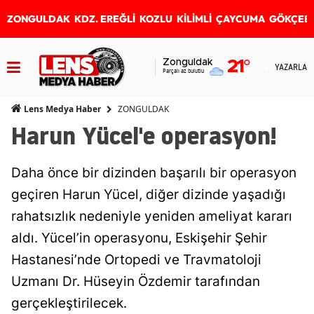
ZONGULDAK
KDZ. EREĞLİ
KOZLU
KİLİMLİ
ÇAYCUMA
GÖKÇEB
Zonguldak
21
°
YAZARLAR
Parçalı az bulutlu
ZONGULDAK
Lens Medya Haber
Harun Yücel'e operasyon!
Daha önce bir dizinden başarılı bir operasyon
geçiren Harun Yücel, diğer dizinde yaşadığı
rahatsızlık nedeniyle yeniden ameliyat kararı
aldı. Yücel’in operasyonu, Eskişehir Şehir
Hastanesi’nde Ortopedi ve Travmatoloji
Uzmanı Dr. Hüseyin Özdemir tarafından
gerçekleştirilecek.