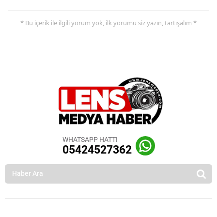
* Bu içerik ile ilgili yorum yok, ilk yorumu siz yazın, tartışalım *
WHATSAPP HATTI
05424527362