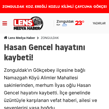
ZONGULDAK
KDZ. EREĞLİ
KOZLU
KİLİMLİ
ÇAYCUMA
GÖKÇEB
Zonguldak
23
°
YAZARLAR
Açık
ZONGULDAK
Lens Medya Haber
Hasan Gencel hayatını
kaybeti!
Zonguldak’ın Gökçebey ilçesine bağlı
Namazgah Köyü Alimler Mahallesi
sakinlerinden, merhum İlyas oğlu Hasan
Gencel hayatını kaybetti. İlçe genelinde
üzüntüyle karşılanan vefat haberi, ailesi ve
sevenlerini yasa boğdu.