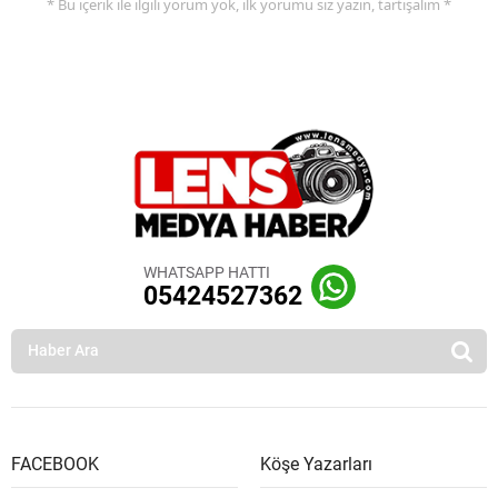
* Bu içerik ile ilgili yorum yok, ilk yorumu siz yazın, tartışalım *
WHATSAPP HATTI
05424527362
FACEBOOK
Köşe Yazarları