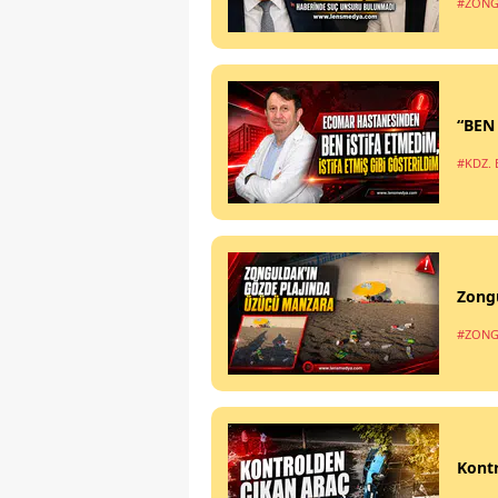
#ZONG
“BEN
#KDZ. 
Zong
#ZONG
Kontr