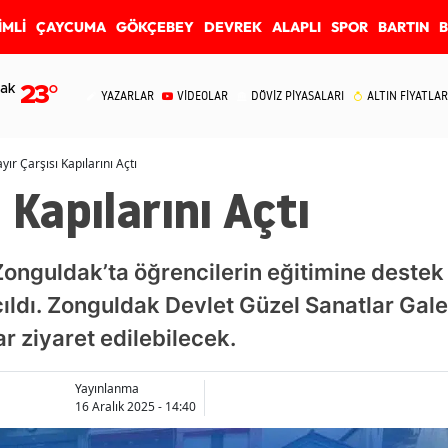
İMLİ
ÇAYCUMA
GÖKÇEBEY
DEVREK
ALAPLI
SPOR
BARTIN
ak
23
°
YAZARLAR
VİDEOLAR
DÖVİZ PİYASALARI
ALTIN FİYATLAR
yır Çarşısı Kapılarını Açtı
 Kapılarını Açtı
Zonguldak’ta öğrencilerin eğitimine deste
çıldı. Zonguldak Devlet Güzel Sanatlar Gale
r ziyaret edilebilecek.
Yayınlanma
16 Aralık 2025 - 14:40