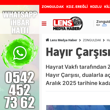
ZONGULDAK
KDZ. EREĞLİ
KOZLU
KİL
Zonguld
Açık
ZONGULDAK
Ha
Lens Medya Haber
Hayır Çarşısı
Hayrat Vakfı tarafından 
Hayır Çarşısı, dualarla a
Aralık 2025 tarihine kada