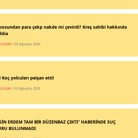
posundan para çekp nakde mi çevirdi? Kreş sahibi hakkında
ddia
ULDAK
/ 03 Ağustos 2026
 Koç yolcuları peişan etti!
ULDAK
/ 03 Ağustos 2026
SİN ERDEM TAM BİR DÜZENBAZ ÇIKTI” HABERİNDE SUÇ
URU BULUNMADI