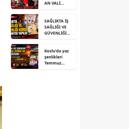
AN VALİ
HACIBEKTAŞO
ĞLU’NA
SAĞLIKTA İŞ
ZİYARET
SAĞLIĞI VE
GÜVENLİĞİ
KURUL
TOPLANTISI
Kozlu'da yaz
YAPILDI
şenlikleri
Temmuz
ayında da dolu
dizgin devam
ediyor!