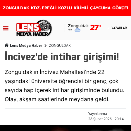
ZONGULDAK
KDZ. EREĞLİ
KOZLU
KİLİMLİ
ÇAYCUMA
GÖKÇEB
Zonguldak
27
°
YAZARLAR
Açık
ZONGULDAK
Lens Medya Haber
İncivez'de intihar girişimi!
Zonguldak’ın İncivez Mahallesi’nde 22
yaşındaki üniversite öğrencisi bir genç, çok
sayıda hap içerek intihar girişiminde bulundu.
Olay, akşam saatlerinde meydana geldi.
Yayınlanma
28 Şubat 2026 - 20:14