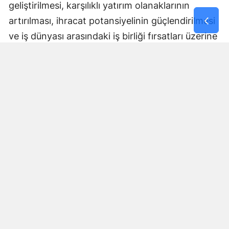
geliştirilmesi, karşılıklı yatırım olanaklarının
artırılması, ihracat potansiyelinin güçlendirilmesi
ve iş dünyası arasındaki iş birliği fırsatları üzerine
kapsamlı değerlendirmelerde bulunuldu.
Ziyaret kapsamında, ZONSİAD tarafından
düzenlenen 3. Zonguldak Genel Ticaret Fuarı’na
ait Üye Firma Katılım Dergisi Sayın Murat
Yaman’a takdim edilerek fuarın kapsamı,
Zonguldak iş dünyasının üretim gücü ve bölgenin
yatırım potansiyeli hakkında bilgi verildi.
Ayrıca, Zonguldak’ın emeğini, alın terini ve köklü
madencilik kültürünü simgeleyen Madenci
Heykeli de Sayın Murat Yaman’a hediye edildi.
Sayın Yaman’ın Zonguldak ile olan bağları ve