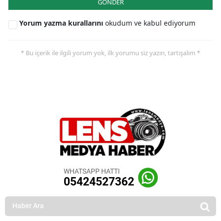
GÖNDER
Yorum yazma kurallarını
okudum ve kabul ediyorum
* Bu içerik ile ilgili yorum yok, ilk yorumu siz yazın, tartışalım *
WHATSAPP HATTI
05424527362