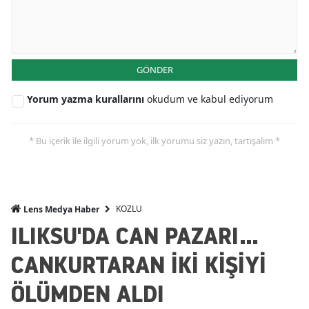
GÖNDER
Yorum yazma kurallarını
okudum ve kabul ediyorum
* Bu içerik ile ilgili yorum yok, ilk yorumu siz yazın, tartışalım *
KOZLU
Lens Medya Haber
ILIKSU'DA CAN PAZARI...
CANKURTARAN İKİ KİŞİYİ
ÖLÜMDEN ALDI