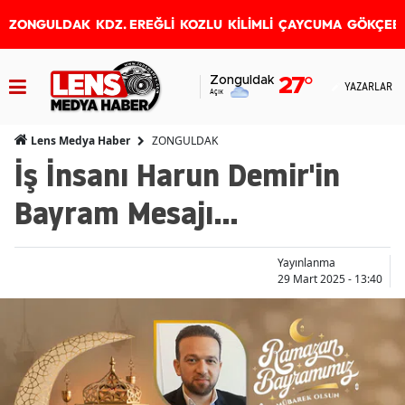
ZONGULDAK
KDZ. EREĞLİ
KOZLU
KİLİMLİ
ÇAYCUMA
GÖKÇEB
Zonguldak
27
°
YAZARLAR
Açık
ZONGULDAK
Lens Medya Haber
İş İnsanı Harun Demir'in
Bayram Mesajı...
Yayınlanma
29 Mart 2025 - 13:40