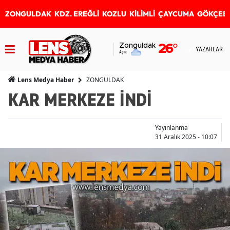
ZONGULDAK
KDZ. EREĞLİ
KOZLU
KİLİMLİ
ÇAYCUMA
GÖKÇEB
Zonguldak
26
°
YAZARLAR
Açık
ZONGULDAK
Lens Medya Haber
KAR MERKEZE İNDİ
Yayınlanma
31 Aralık 2025 - 10:07