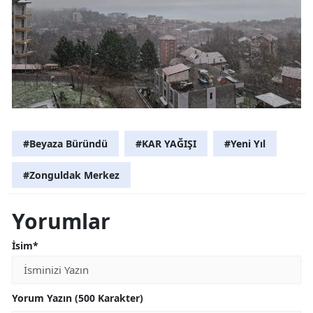
#Beyaza Büründü
#KAR YAĞIŞI
#Yeni Yıl
#Zonguldak Merkez
Yorumlar
İsim*
Yorum Yazın (500 Karakter)