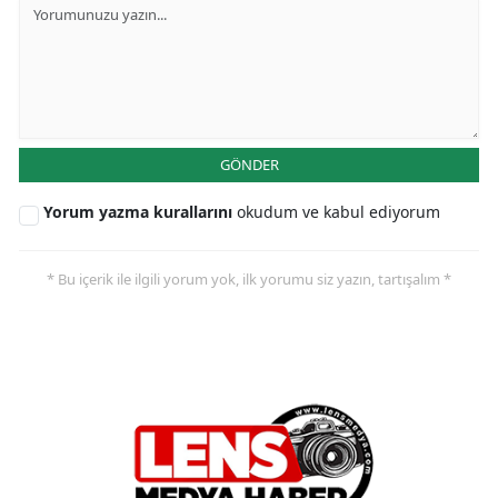
GÖNDER
Yorum yazma kurallarını
okudum ve kabul ediyorum
* Bu içerik ile ilgili yorum yok, ilk yorumu siz yazın, tartışalım *