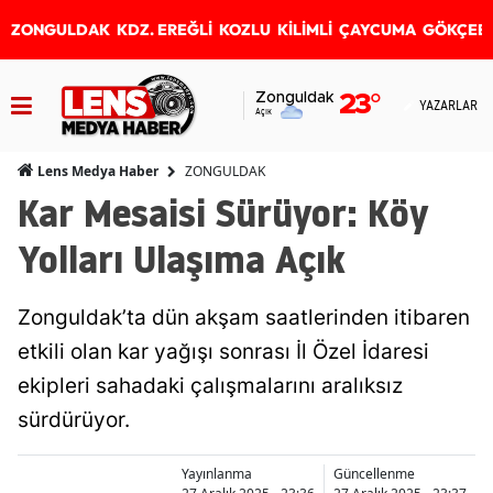
ZONGULDAK
KDZ. EREĞLİ
KOZLU
KİLİMLİ
ÇAYCUMA
GÖKÇEB
Zonguldak
23
°
YAZARLAR
Açık
ZONGULDAK
Lens Medya Haber
Kar Mesaisi Sürüyor: Köy
Yolları Ulaşıma Açık
Zonguldak’ta dün akşam saatlerinden itibaren
etkili olan kar yağışı sonrası İl Özel İdaresi
ekipleri sahadaki çalışmalarını aralıksız
sürdürüyor.
Yayınlanma
Güncellenme