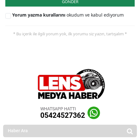
GÖNDER
Yorum yazma kurallarını
okudum ve kabul ediyorum
* Bu içerik ile ilgili yorum yok, ilk yorumu siz yazın, tartışalım *
WHATSAPP HATTI
05424527362