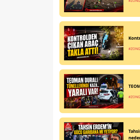
#ZONG
Kontr
#ZONG
TEOM
#ZONG
Tahsi
nede