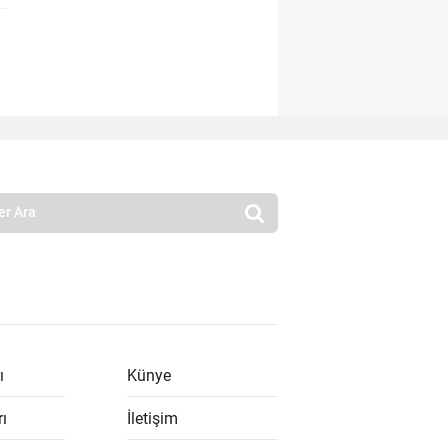
ı
Künye
rı
İletişim