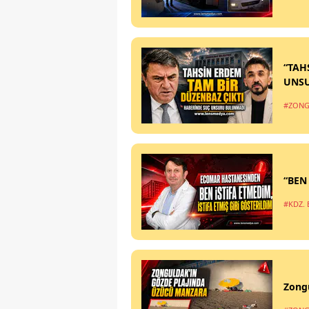
“TAH
UNS
#ZONG
“BEN
#KDZ. 
Zong