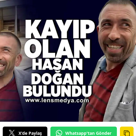
X'de Paylaş
Whatsapp'tan Gönder