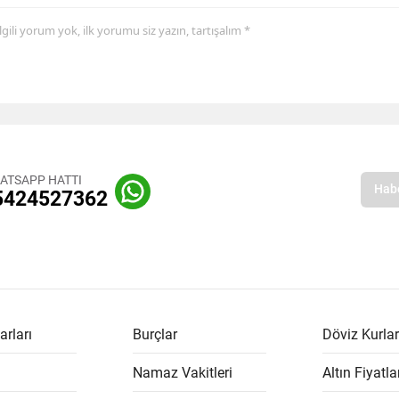
 ilgili yorum yok, ilk yorumu siz yazın, tartışalım *
ATSAPP HATTI
5424527362
arları
Burçlar
Döviz Kurlar
Namaz Vakitleri
Altın Fiyatla