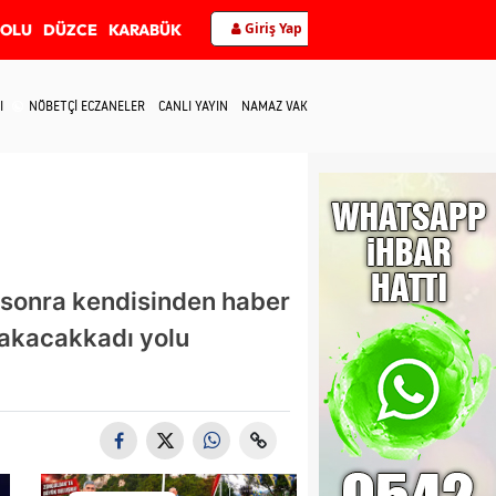
Giriş Yap
BOLU
DÜZCE
KARABÜK
I
NÖBETÇİ ECZANELER
CANLI YAYIN
NAMAZ VAKİTLERİ
İLETİŞİM
 sonra kendisinden haber
Bakacakkadı yolu