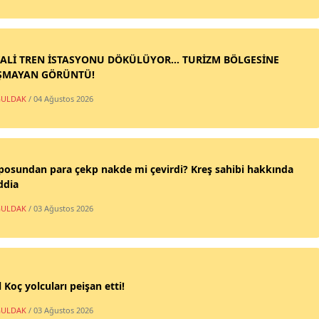
ALİ TREN İSTASYONU DÖKÜLÜYOR... TURİZM BÖLGESİNE
ŞMAYAN GÖRÜNTÜ!
ULDAK
/ 04 Ağustos 2026
posundan para çekp nakde mi çevirdi? Kreş sahibi hakkında
ddia
ULDAK
/ 03 Ağustos 2026
 Koç yolcuları peişan etti!
ULDAK
/ 03 Ağustos 2026