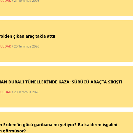
ULDAK
/ 21 Temmuz 2026
olden çıkan araç takla attı!
ULDAK
/ 20 Temmuz 2026
AN DURALI TÜNELLERİ’NDE KAZA: SÜRÜCÜ ARAÇTA SIKIŞTI
ULDAK
/ 20 Temmuz 2026
n Erdem'in gücü garibana mı yetiyor? Bu kaldırım işgalini
n görmüyor?