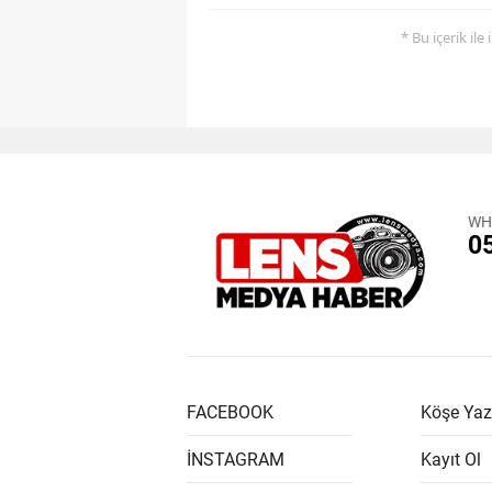
* Bu içerik ile
WH
0
FACEBOOK
Köşe Yaz
İNSTAGRAM
Kayıt Ol