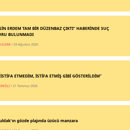
SİN ERDEM TAM BİR DÜZENBAZ ÇIKTI” HABERİNDE SUÇ
URU BULUNMADI
ULDAK
/ 03 Ağustos 2026
 İSTİFA ETMEDİM, İSTİFA ETMİŞ GİBİ GÖSTERİLDİM”
EREĞLİ
/ 21 Temmuz 2026
uldak'ın gözde plajında üzücü manzara