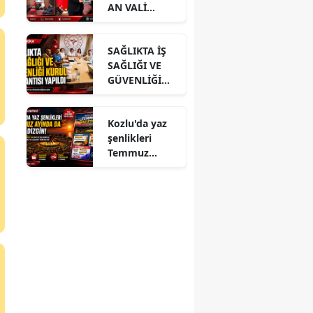
AN VALİ
HACIBEKTAŞO
ĞLU’NA
SAĞLIKTA İŞ
ZİYARET
SAĞLIĞI VE
GÜVENLİĞİ
KURUL
TOPLANTISI
Kozlu'da yaz
YAPILDI
şenlikleri
Temmuz
ayında da dolu
dizgin devam
ediyor!