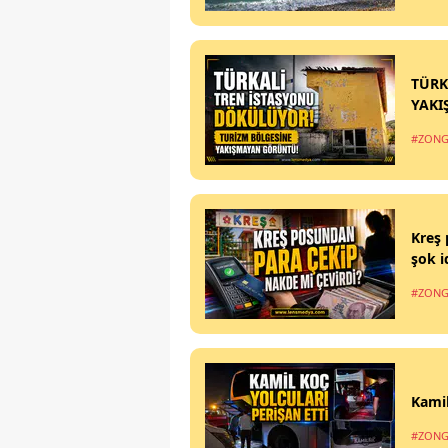
TÜRK
YAKI
#ZONG
Kreş 
şok i
#ZONG
Kamil
#ZONG