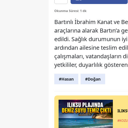
Okunma Süresi: 1 dk
Bartınlı İbrahim Kanat ve Ber
araçlarına alarak Bartın’a g
edildi. Sağlık durumunun iy
ardından ailesine teslim edi
çalışmaları, vatandaşların di
yetkililer, duyarlılık göstere
#Hasan
#Doğan
ILIK
#KOZL