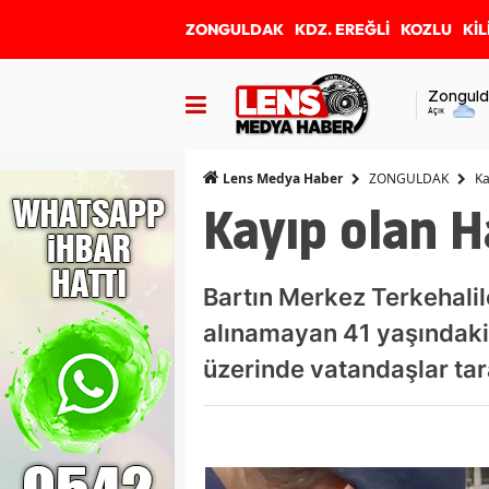
ZONGULDAK
KDZ. EREĞLİ
KOZLU
KİL
Zonguld
Açık
ZONGULDAK
Ka
Lens Medya Haber
Kayıp olan 
Bartın Merkez Terkehali
alınamayan 41 yaşındaki
üzerinde vatandaşlar tar