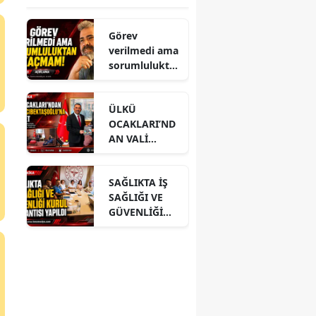
Görev
verilmedi ama
sorumlulukta
n kaçmam!
ÜLKÜ
OCAKLARI’ND
AN VALİ
HACIBEKTAŞO
ĞLU’NA
SAĞLIKTA İŞ
ZİYARET
SAĞLIĞI VE
GÜVENLİĞİ
KURUL
TOPLANTISI
YAPILDI