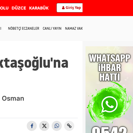
Giriş Yap
BOLU
DÜZCE
KARABÜK
I
NÖBETÇİ ECZANELER
CANLI YAYIN
NAMAZ VAKİTLERİ
İLETİŞİM
ktaşoğlu'na
i Osman