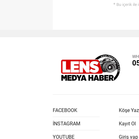
* Bu içerik ile
WH
0
FACEBOOK
Köşe Yaz
İNSTAGRAM
Kayıt Ol
YOUTUBE
Giriş yap