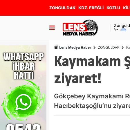
ZONGULDAK
KDZ. EREĞLİ
KOZLU
KİL
Zonguld
Açık
ZONGULDAK
Ka
Lens Medya Haber
Kaymakam Şı
ziyaret!
Gökçebey Kaymakamı Ru
Hacıbektaşoğlu’nu ziyaret