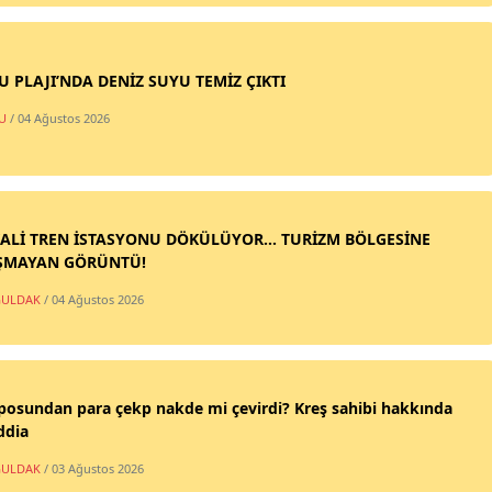
SU PLAJI’NDA DENİZ SUYU TEMİZ ÇIKTI
U
/ 04 Ağustos 2026
ALİ TREN İSTASYONU DÖKÜLÜYOR... TURİZM BÖLGESİNE
ŞMAYAN GÖRÜNTÜ!
ULDAK
/ 04 Ağustos 2026
posundan para çekp nakde mi çevirdi? Kreş sahibi hakkında
ddia
ULDAK
/ 03 Ağustos 2026