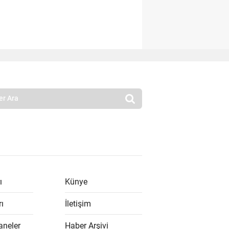
ı
Künye
rı
İletişim
aneler
Haber Arşivi