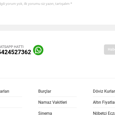
 ilgili yorum yok, ilk yorumu siz yazın, tartışalım *
ATSAPP HATTI
5424527362
arları
Burçlar
Döviz Kurlar
Namaz Vakitleri
Altın Fiyatla
Sinema
Nöbetçi Ecz