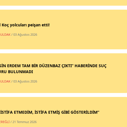
 Koç yolcuları peişan etti!
ULDAK
/ 03 Ağustos 2026
SİN ERDEM TAM BİR DÜZENBAZ ÇIKTI” HABERİNDE SUÇ
URU BULUNMADI
ULDAK
/ 03 Ağustos 2026
 İSTİFA ETMEDİM, İSTİFA ETMİŞ GİBİ GÖSTERİLDİM”
EREĞLİ
/ 21 Temmuz 2026