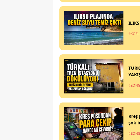
ILIK
#KOZL
TÜRK
YAKI
#ZONG
Kreş 
şok i
#ZONG