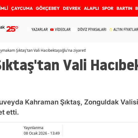
İMLİ
ÇAYCUMA
GÖKÇEBEY
DEVREK
ALAPLI
SPOR
BARTIN
ak
25
°
YAZARLAR
VİDEOLAR
DÖVİZ PİYASALARI
ALTIN FİYATLAR
ymakam Şıktaş'tan Vali Hacıbektaşoğlu'na ziyaret!
ktaş'tan Vali Hacıbe
veyda Kahraman Şıktaş, Zonguldak Valis
 etti.
Yayınlanma
08 Ocak 2026 - 13:49