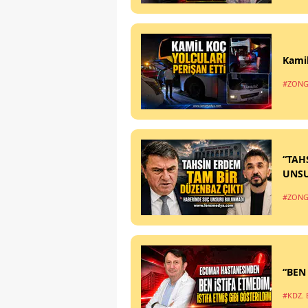
Kamil
#ZONG
“TAH
UNS
#ZONG
“BEN
#KDZ. 