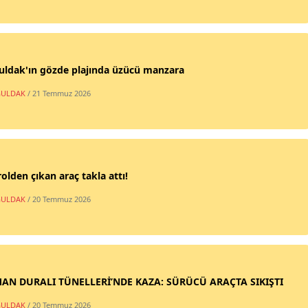
uldak'ın gözde plajında üzücü manzara
ULDAK
/ 21 Temmuz 2026
olden çıkan araç takla attı!
ULDAK
/ 20 Temmuz 2026
AN DURALI TÜNELLERİ’NDE KAZA: SÜRÜCÜ ARAÇTA SIKIŞTI
ULDAK
/ 20 Temmuz 2026