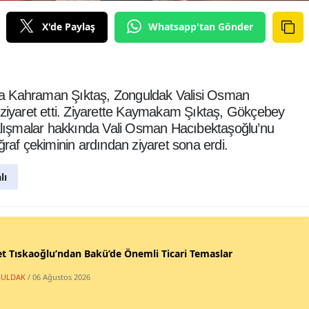
X'de Paylaş
Whatsapp'tan Gönder
Kahraman Şıktaş, Zonguldak Valisi Osman
iyaret etti. Ziyarette Kaymakam Şıktaş, Gökçebey
lışmalar hakkında Vali Osman Hacıbektaşoğlu’nu
oğraf çekiminin ardından ziyaret sona erdi.
lı
t Tıskaoğlu’ndan Bakü’de Önemli Ticari Temaslar
ULDAK
/ 06 Ağustos 2026