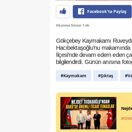
Facebook'ta Paylaş
Okunma Süresi: 1 dk
Gökçebey Kaymakamı Ruveyda 
Hacıbektaşoğlu’nu makamında z
İlçesi’nde devam edem eden ça
bilgilendirdi. Günün anısına fot
#Kaymakam
#Şıktaş
#Va
Nejde
#ZONG