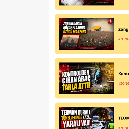
Zong
#ZONG
Kontr
#ZONG
TEOM
#ZONG