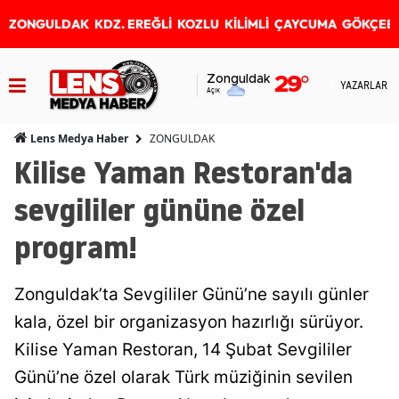
ZONGULDAK
KDZ. EREĞLİ
KOZLU
KİLİMLİ
ÇAYCUMA
GÖKÇEB
Zonguldak
29
°
YAZARLAR
Açık
ZONGULDAK
Lens Medya Haber
Kilise Yaman Restoran'da
sevgililer gününe özel
program!
Zonguldak’ta Sevgililer Günü’ne sayılı günler
kala, özel bir organizasyon hazırlığı sürüyor.
Kilise Yaman Restoran, 14 Şubat Sevgililer
Günü’ne özel olarak Türk müziğinin sevilen