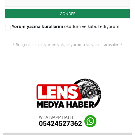
GÖNDER
Yorum yazma kurallarını
okudum ve kabul ediyorum
* Bu içerik ile ilgili yorum yok, ilk yorumu siz yazın, tartışalım *
WHATSAPP HATTI
05424527362