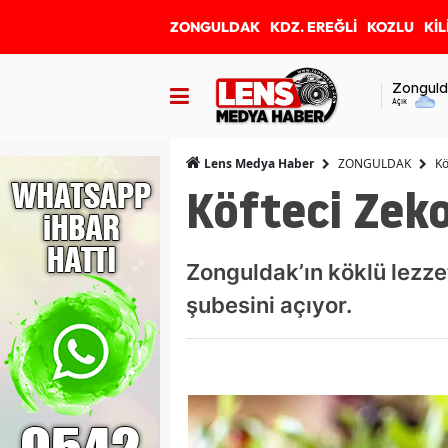
ZONGULDAK
KDZ. EREĞLİ
KOZLU
KİL
Zonguld
Açık
ZONGULDAK
Kö
Lens Medya Haber
Köfteci Zeko
Zonguldak’ın köklü lezze
şubesini açıyor.