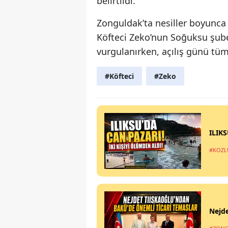
belirtildi.
Zonguldak’ta nesiller boyunc
Köfteci Zeko’nun Soğuksu şubes
vurgulanırken, açılış günü tüm
#Köfteci
#Zeko
ILIK
#KOZL
Nejde