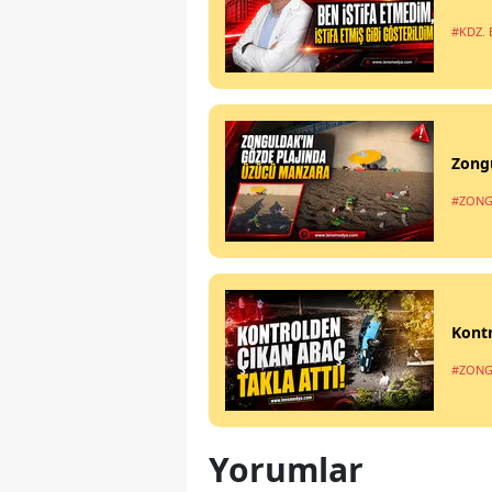
#KDZ. 
Zong
#ZONG
Kontr
#ZONG
Yorumlar