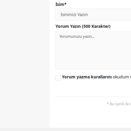
İsim*
Yorum Yazın (500 Karakter)
Yorum yazma kurallarını
okudum v
* Bu içerik ile