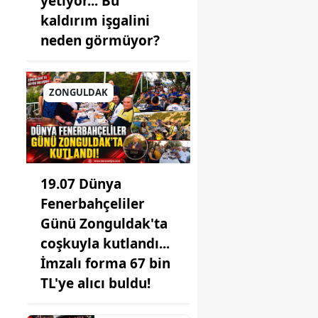
yetiyor... Bu
kaldırım işgalini
neden görmüyor?
n
ZONGULDAK
19.07 Dünya
Fenerbahçeliler
Günü Zonguldak'ta
coşkuyla kutlandı...
İmzalı forma 67 bin
TL'ye alıcı buldu!