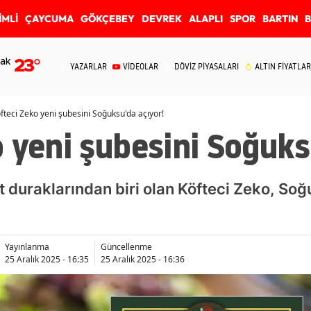
İMLİ
ÇAYCUMA
GÖKÇEBEY
DEVREK
ALAPLI
SPOR
BARTIN
ak
23
°
YAZARLAR
VİDEOLAR
DÖVİZ PİYASALARI
ALTIN FİYATLAR
fteci Zeko yeni şubesini Soğuksu'da açıyor!
 yeni şubesini Soğuks
t duraklarından biri olan Köfteci Zeko, So
Yayınlanma
Güncellenme
25 Aralık 2025 - 16:35
25 Aralık 2025 - 16:36