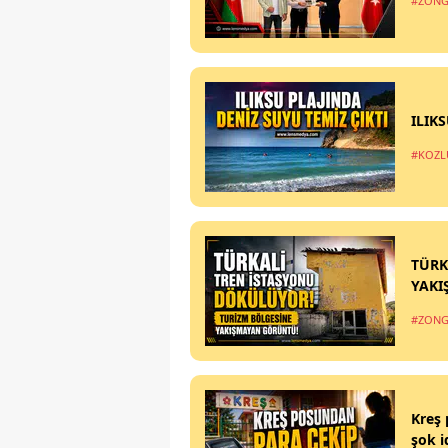
#ZONG
ILIK
#KOZL
TÜRK
YAKI
#ZONG
Kreş 
şok i