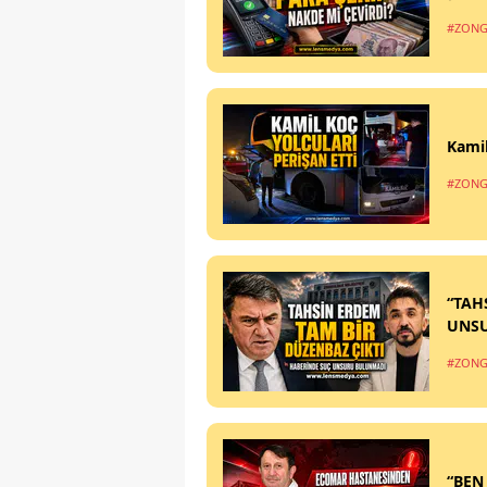
#ZONG
Kamil
#ZONG
“TAH
UNS
#ZONG
“BEN