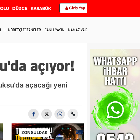
Giriş Yap
BOLU
DÜZCE
KARABÜK
I
NÖBETÇİ ECZANELER
CANLI YAYIN
NAMAZ VAKİTLERİ
İLETİŞİM
u'da açıyor!
ğuksu’da açacağı yeni
ZONGULDAK