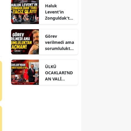
Haluk
Levent'in
Zonguldak'ta
ki taciz olayı!
Görev
verilmedi ama
sorumlulukta
n kaçmam!
ÜLKÜ
OCAKLARI’ND
AN VALİ
HACIBEKTAŞO
ĞLU’NA
ZİYARET