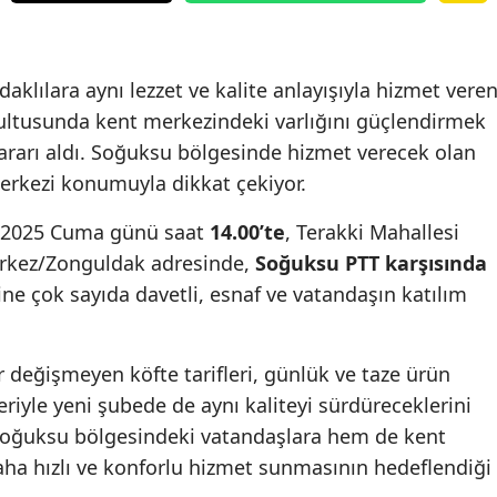
aklılara aynı lezzet ve kalite anlayışıyla hizmet vere
rultusunda kent merkezindeki varlığını güçlendirmek
ararı aldı. Soğuksu bölgesinde hizmet verecek olan
erkezi konumuyla dikkat çekiyor.
ık 2025 Cuma günü saat
14.00’te
, Terakki Mahallesi
rkez/Zonguldak adresinde,
Soğuksu PTT karşısında
nine çok sayıda davetli, esnaf ve vatandaşın katılım
dır değişmeyen köfte tarifleri, günlük ve taze ürün
riyle yeni şubede de aynı kaliteyi sürdüreceklerini
 Soğuksu bölgesindeki vatandaşlara hem de kent
aha hızlı ve konforlu hizmet sunmasının hedeflendiği