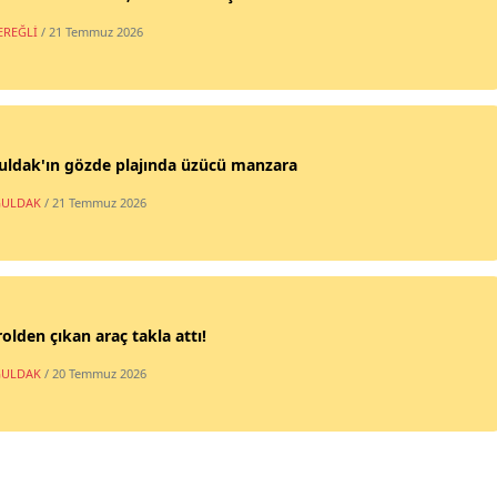
EREĞLİ
/ 21 Temmuz 2026
uldak'ın gözde plajında üzücü manzara
ULDAK
/ 21 Temmuz 2026
olden çıkan araç takla attı!
ULDAK
/ 20 Temmuz 2026