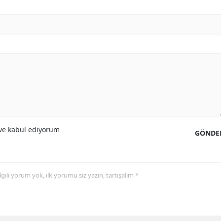
e kabul ediyorum
GÖNDE
 ilgili yorum yok, ilk yorumu siz yazın, tartışalım *