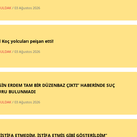
ULDAK
/ 03 Ağustos 2026
 Koç yolcuları peişan etti!
ULDAK
/ 03 Ağustos 2026
SİN ERDEM TAM BİR DÜZENBAZ ÇIKTI” HABERİNDE SUÇ
URU BULUNMADI
ULDAK
/ 03 Ağustos 2026
 İSTİFA ETMEDİM, İSTİFA ETMİŞ GİBİ GÖSTERİLDİM”