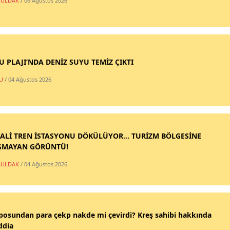
ULDAK
/ 06 Ağustos 2026
SU PLAJI’NDA DENİZ SUYU TEMİZ ÇIKTI
U
/ 04 Ağustos 2026
ALİ TREN İSTASYONU DÖKÜLÜYOR... TURİZM BÖLGESİNE
ŞMAYAN GÖRÜNTÜ!
ULDAK
/ 04 Ağustos 2026
posundan para çekp nakde mi çevirdi? Kreş sahibi hakkında
ddia