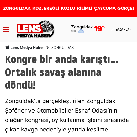
ZONGULDAK
KDZ. EREĞLİ
KOZLU
KİLİMLİ
ÇAYCUMA
GÖKÇEB
Zonguldak
19
°
YAZARLAR
Açık
ZONGULDAK
Lens Medya Haber
Kongre bir anda karıştı...
Ortalık savaş alanına
döndü!
Zonguldak’ta gerçekleştirilen Zonguldak
Şoförler ve Otomobilciler Esnaf Odası’nın
olağan kongresi, oy kullanma işlemi sırasında
çıkan kavga nedeniyle yarıda kesilme