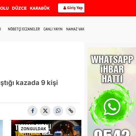
Giriş Yap
BOLU
DÜZCE
KARABÜK
I
NÖBETÇİ ECZANELER
CANLI YAYIN
NAMAZ VAKİTLERİ
İLETİŞİM
ştığı kazada 9 kişi
ZONGULDAK