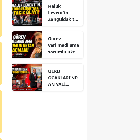
Haluk
Levent'in
Zonguldak'ta
ki taciz olayı!
Görev
verilmedi ama
sorumlulukta
n kaçmam!
ÜLKÜ
OCAKLARI’ND
AN VALİ
HACIBEKTAŞO
ĞLU’NA
ZİYARET