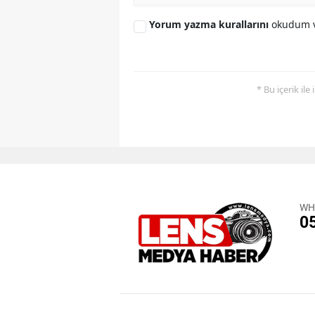
Yorum yazma kurallarını
okudum v
* Bu içerik ile
WH
0