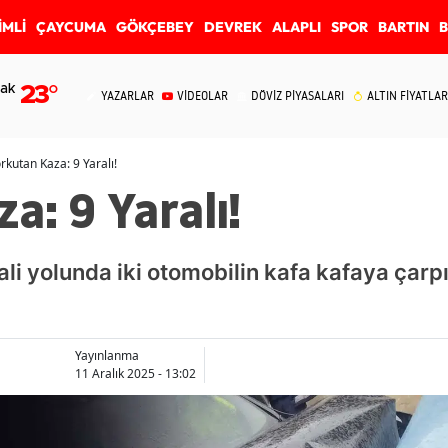
İMLİ
ÇAYCUMA
GÖKÇEBEY
DEVREK
ALAPLI
SPOR
BARTIN
ak
23
°
YAZARLAR
VİDEOLAR
DÖVİZ PİYASALARI
ALTIN FİYATLAR
rkutan Kaza: 9 Yaralı!
a: 9 Yaralı!
i yolunda iki otomobilin kafa kafaya çarpı
Yayınlanma
11 Aralık 2025 - 13:02