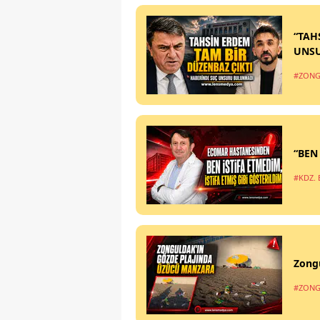
“TAH
UNS
#ZONG
“BEN
#KDZ. 
Zong
#ZONG