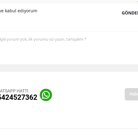
e kabul ediyorum
GÖNDE
 ilgili yorum yok, ilk yorumu siz yazın, tartışalım *
ATSAPP HATTI
5424527362