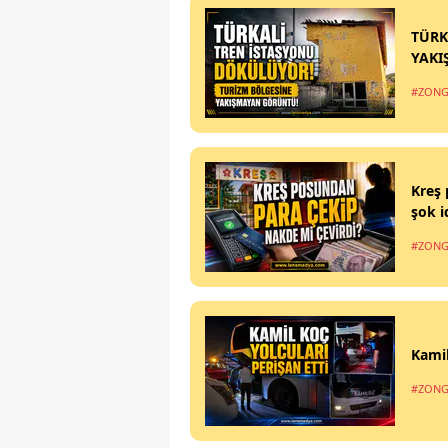
TÜRK
YAKI
#ZONG
Kreş 
şok i
#ZONG
Kamil
#ZONG