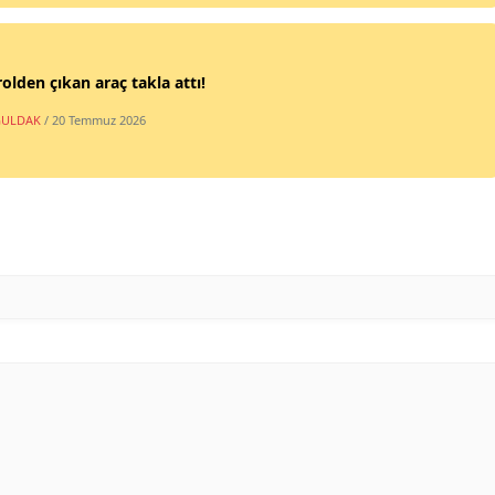
olden çıkan araç takla attı!
ULDAK
/ 20 Temmuz 2026