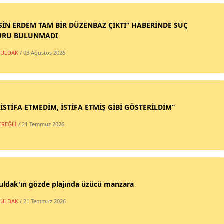
SİN ERDEM TAM BİR DÜZENBAZ ÇIKTI” HABERİNDE SUÇ
URU BULUNMADI
ULDAK
/ 03 Ağustos 2026
 İSTİFA ETMEDİM, İSTİFA ETMİŞ GİBİ GÖSTERİLDİM”
EREĞLİ
/ 21 Temmuz 2026
uldak'ın gözde plajında üzücü manzara
ULDAK
/ 21 Temmuz 2026