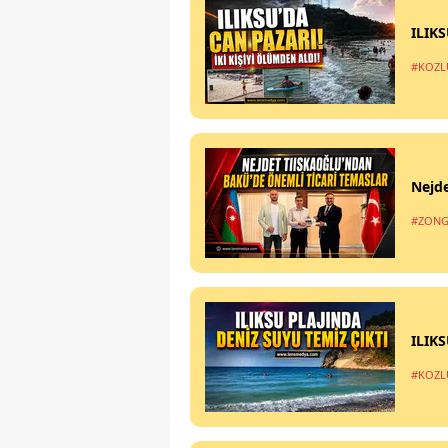
ILIK
#KOZL
Nejde
#ZONG
ILIK
#KOZL