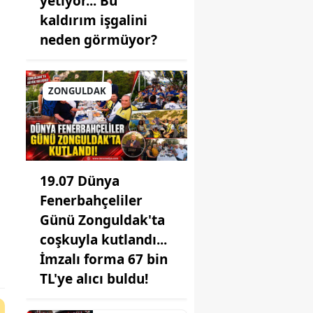
yetiyor... Bu
kaldırım işgalini
neden görmüyor?
ZONGULDAK
19.07 Dünya
Fenerbahçeliler
Günü Zonguldak'ta
coşkuyla kutlandı...
İmzalı forma 67 bin
TL'ye alıcı buldu!