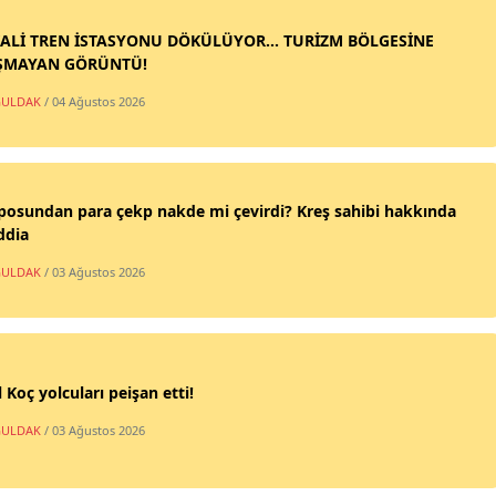
ALİ TREN İSTASYONU DÖKÜLÜYOR... TURİZM BÖLGESİNE
ŞMAYAN GÖRÜNTÜ!
ULDAK
/ 04 Ağustos 2026
posundan para çekp nakde mi çevirdi? Kreş sahibi hakkında
ddia
ULDAK
/ 03 Ağustos 2026
 Koç yolcuları peişan etti!
ULDAK
/ 03 Ağustos 2026