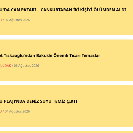
SU'DA CAN PAZARI... CANKURTARAN İKİ KİŞİYİ ÖLÜMDEN ALDI
U
/ 07 Ağustos 2026
t Tıskaoğlu’ndan Bakü’de Önemli Ticari Temaslar
ULDAK
/ 06 Ağustos 2026
SU PLAJI’NDA DENİZ SUYU TEMİZ ÇIKTI
U
/ 04 Ağustos 2026