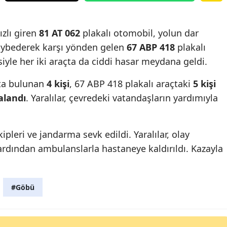
ızlı giren
81 AT 062
plakalı otomobil, yolun dar
aybederek karşı yönden gelen
67 ABP 418
plakalı
siyle her iki araçta da ciddi hasar meydana geldi.
çta bulunan
4 kişi
, 67 ABP 418 plakalı araçtaki
5 kişi
ralandı
. Yaralılar, çevredeki vatandaşların yardımıyla
ipleri ve jandarma sevk edildi. Yaralılar, olay
ardından ambulanslarla hastaneye kaldırıldı. Kazayla
#Göbü