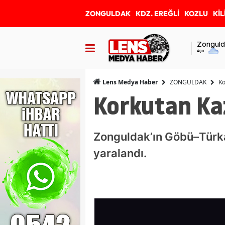
ZONGULDAK
KDZ. EREĞLİ
KOZLU
KİL
Zonguld
Açık
ZONGULDAK
Ko
Lens Medya Haber
Korkutan Kaz
Zonguldak’ın Göbü–Türkal
yaralandı.