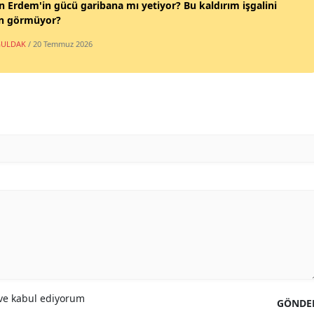
n Erdem'in gücü garibana mı yetiyor? Bu kaldırım işgalini
n görmüyor?
ULDAK
/ 20 Temmuz 2026
e kabul ediyorum
GÖNDE