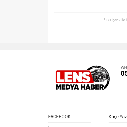
* Bu içerik ile
WH
0
FACEBOOK
Köşe Yaz