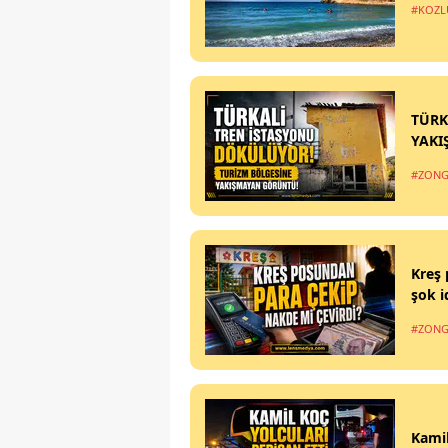
#KOZL
TÜRK
YAKI
#ZONG
Kreş 
şok i
#ZONG
Kamil