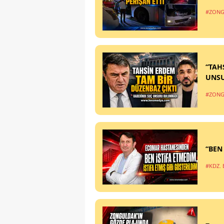
#ZONG
“TAH
UNS
#ZONG
“BEN
#KDZ. 