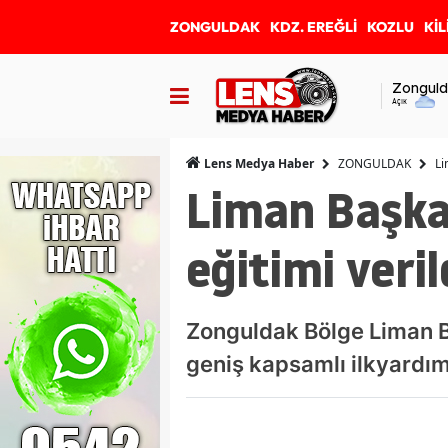
ZONGULDAK
KDZ. EREĞLİ
KOZLU
KİL
Zonguld
Açık
ZONGULDAK
Li
Lens Medya Haber
Liman Başkan
eğitimi veril
Zonguldak Bölge Liman B
geniş kapsamlı ilkyardım 