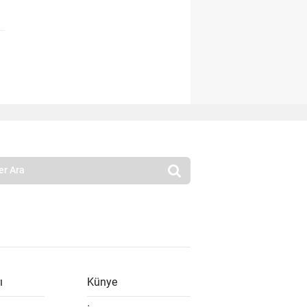
ı
Künye