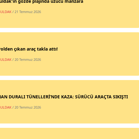
uldak'ın gözde plajında üzücü manzara
ULDAK
/ 21 Temmuz 2026
olden çıkan araç takla attı!
ULDAK
/ 20 Temmuz 2026
AN DURALI TÜNELLERİ’NDE KAZA: SÜRÜCÜ ARAÇTA SIKIŞTI
ULDAK
/ 20 Temmuz 2026