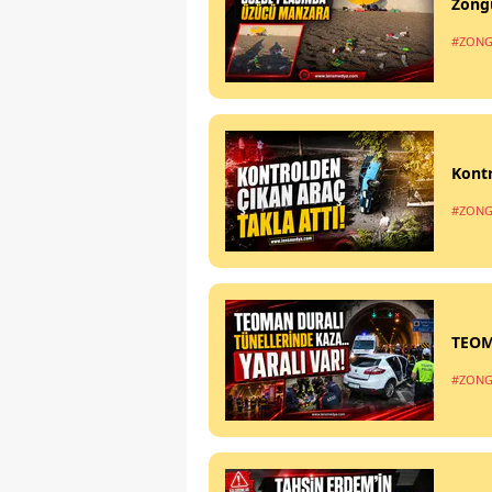
Zong
#ZONG
Kontr
#ZONG
TEOM
#ZONG