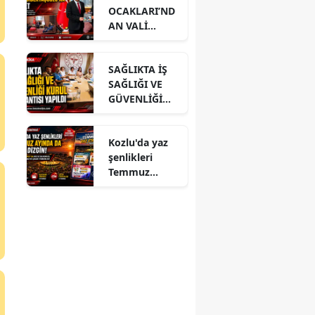
OCAKLARI’ND
AN VALİ
HACIBEKTAŞO
ĞLU’NA
SAĞLIKTA İŞ
ZİYARET
SAĞLIĞI VE
GÜVENLİĞİ
KURUL
TOPLANTISI
Kozlu'da yaz
YAPILDI
şenlikleri
Temmuz
ayında da dolu
dizgin devam
ediyor!