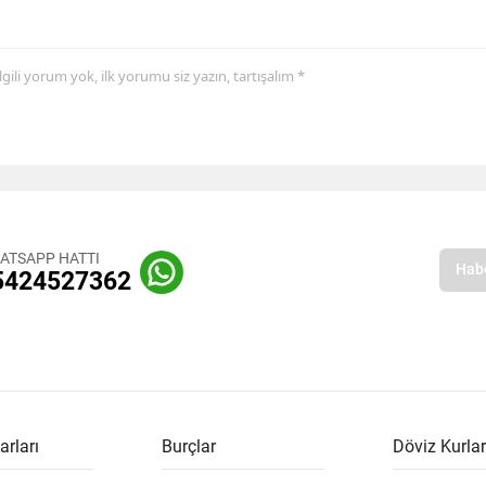
 ilgili yorum yok, ilk yorumu siz yazın, tartışalım *
ATSAPP HATTI
5424527362
arları
Burçlar
Döviz Kurlar