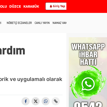
Giriş Yap
BOLU
DÜZCE
KARABÜK
I
NÖBETÇİ ECZANELER
CANLI YAYIN
NAMAZ VAKİTLERİ
İLETİŞİM
ardım
rik ve uygulamalı olarak