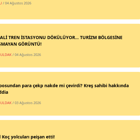
U
/ 04 Ağustos 2026
ALİ TREN İSTASYONU DÖKÜLÜYOR... TURİZM BÖLGESİNE
ŞMAYAN GÖRÜNTÜ!
ULDAK
/ 04 Ağustos 2026
posundan para çekp nakde mi çevirdi? Kreş sahibi hakkında
ddia
ULDAK
/ 03 Ağustos 2026
 Koç yolcuları peişan etti!