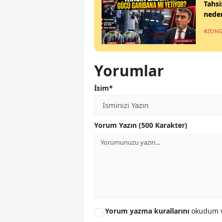
Tahsi
nede
#ZONG
Yorumlar
İsim*
Yorum Yazın (500 Karakter)
Yorum yazma kurallarını
okudum v