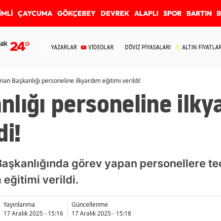
İMLİ
ÇAYCUMA
GÖKÇEBEY
DEVREK
ALAPLI
SPOR
BARTIN
ak
24
°
YAZARLAR
VİDEOLAR
DÖVİZ PİYASALARI
ALTIN FİYATLAR
man Başkanlığı personeline ilkyardım eğitimi verildi!
lığı personeline ilky
di!
aşkanlığında görev yapan personellere teo
eğitimi verildi.
Yayınlanma
Güncellenme
17 Aralık 2025 - 15:16
17 Aralık 2025 - 15:18