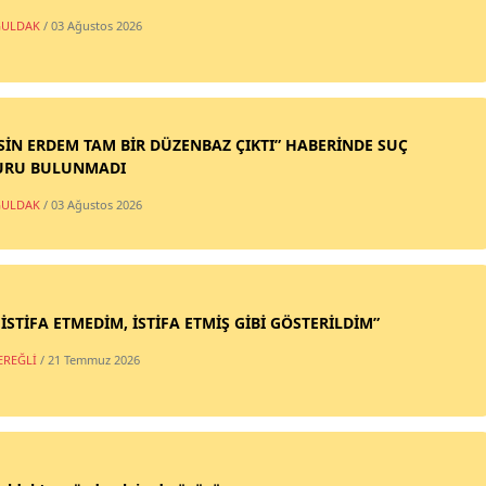
ULDAK
/ 03 Ağustos 2026
SİN ERDEM TAM BİR DÜZENBAZ ÇIKTI” HABERİNDE SUÇ
URU BULUNMADI
ULDAK
/ 03 Ağustos 2026
 İSTİFA ETMEDİM, İSTİFA ETMİŞ GİBİ GÖSTERİLDİM”
EREĞLİ
/ 21 Temmuz 2026