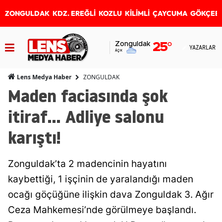
ZONGULDAK
KDZ. EREĞLİ
KOZLU
KİLİMLİ
ÇAYCUMA
GÖKÇEB
Zonguldak
25
°
YAZARLAR
Açık
ZONGULDAK
Lens Medya Haber
Maden faciasında şok
itiraf... Adliye salonu
karıştı!
Zonguldak’ta 2 madencinin hayatını
kaybettiği, 1 işçinin de yaralandığı maden
ocağı göçüğüne ilişkin dava Zonguldak 3. Ağır
Ceza Mahkemesi’nde görülmeye başlandı.