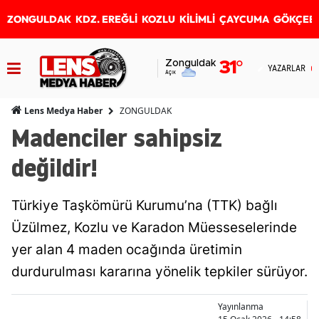
ZONGULDAK
KDZ. EREĞLİ
KOZLU
KİLİMLİ
ÇAYCUMA
GÖKÇEB
Zonguldak
31
°
YAZARLAR
Açık
ZONGULDAK
Lens Medya Haber
Madenciler sahipsiz
değildir!
Türkiye Taşkömürü Kurumu’na (TTK) bağlı
Üzülmez, Kozlu ve Karadon Müesseselerinde
yer alan 4 maden ocağında üretimin
durdurulması kararına yönelik tepkiler sürüyor.
Yayınlanma