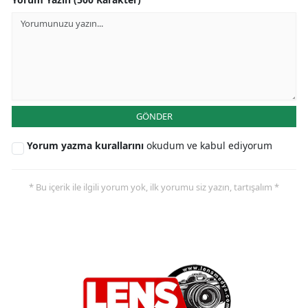
GÖNDER
Yorum yazma kurallarını
okudum ve kabul ediyorum
* Bu içerik ile ilgili yorum yok, ilk yorumu siz yazın, tartışalım *