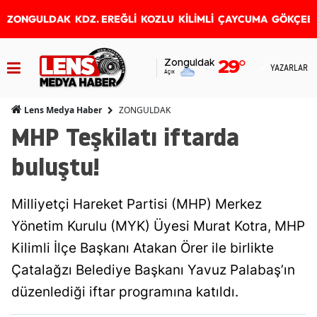
ZONGULDAK
KDZ. EREĞLİ
KOZLU
KİLİMLİ
ÇAYCUMA
GÖKÇEB
Zonguldak
29
°
YAZARLAR
Açık
ZONGULDAK
Lens Medya Haber
MHP Teşkilatı iftarda
buluştu!
Milliyetçi Hareket Partisi (MHP) Merkez
Yönetim Kurulu (MYK) Üyesi Murat Kotra, MHP
Kilimli İlçe Başkanı Atakan Örer ile birlikte
Çatalağzı Belediye Başkanı Yavuz Palabaş’ın
düzenlediği iftar programına katıldı.