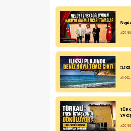
Nejde
#ZONG
ILIK
#KOZL
TÜRK
YAKI
#ZONG