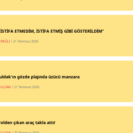
 İSTİFA ETMEDİM, İSTİFA ETMİŞ GİBİ GÖSTERİLDİM”
EREĞLİ
/ 21 Temmuz 2026
uldak'ın gözde plajında üzücü manzara
ULDAK
/ 21 Temmuz 2026
olden çıkan araç takla attı!
ULDAK
/ 20 Temmuz 2026