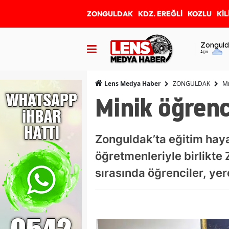
ZONGULDAK
KDZ. EREĞLİ
KOZLU
KİL
Zonguld
Açık
ZONGULDAK
Mi
Lens Medya Haber
Minik öğrenc
Zonguldak’ta eğitim haya
öğretmenleriyle birlikte 
sırasında öğrenciler, yere