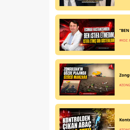
“BEN
#KDZ. 
Zong
#ZONG
Kontr
#ZONG