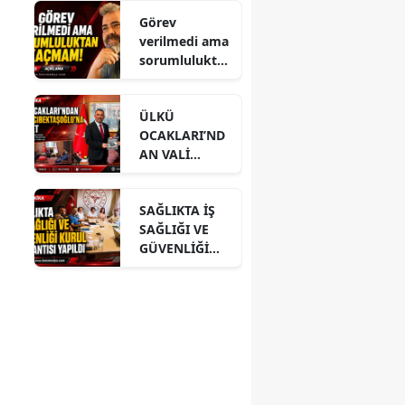
Görev
verilmedi ama
sorumlulukta
n kaçmam!
ÜLKÜ
OCAKLARI’ND
AN VALİ
HACIBEKTAŞO
ĞLU’NA
SAĞLIKTA İŞ
ZİYARET
SAĞLIĞI VE
GÜVENLİĞİ
KURUL
TOPLANTISI
YAPILDI