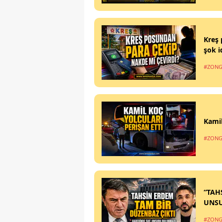
Kreş 
şok i
#ZONG
Kamil
#ZONG
“TAH
UNS
#ZONG