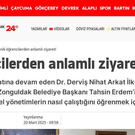
İMLİ
ÇAYCUMA
GÖKÇEBEY
DEVREK
ALAPLI
SPOR
BARTIN
ak
24
°
YAZARLAR
VİDEOLAR
DÖVİZ PİYASALARI
ALTIN FİYATLAR
nik öğrencilerden anlamlı ziyaret!
ilerden anlamlı ziyare
tına devam eden Dr. Derviş Nihat Arkat İlk
Zonguldak Belediye Başkanı Tahsin Erdem’i 
l yönetimlerin nasıl çalıştığını öğrenmek iç
Yayınlanma
20 Mart 2025 - 09:58