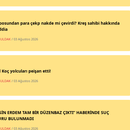
posundan para çekp nakde mi çevirdi? Kreş sahibi hakkında
ddia
ULDAK
/ 03 Ağustos 2026
 Koç yolcuları peişan etti!
ULDAK
/ 03 Ağustos 2026
SİN ERDEM TAM BİR DÜZENBAZ ÇIKTI” HABERİNDE SUÇ
URU BULUNMADI
ULDAK
/ 03 Ağustos 2026