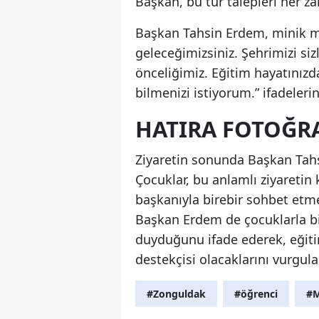
Başkan, bu tür talepleri her za
Başkan Tahsin Erdem, minik mis
geleceğimizsiniz. Şehrimizi siz
önceliğimiz. Eğitim hayatınızd
bilmenizi istiyorum.” ifadelerin
HATIRA FOTOĞR
Ziyaretin sonunda Başkan Tahsi
Çocuklar, bu anlamlı ziyaretin 
başkanıyla birebir sohbet etme
Başkan Erdem de çocuklarla b
duyduğunu ifade ederek, eğiti
destekçisi olacaklarını vurgula
#Zonguldak
#öğrenci
#M