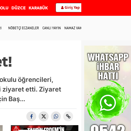
Giriş Yap
BOLU
DÜZCE
KARABÜK
I
NÖBETÇİ ECZANELER
CANLI YAYIN
NAMAZ VAKİTLERİ
İLETİŞİM
t!
okulu öğrencileri,
ziyaret etti. Ziyaret
in Baş...