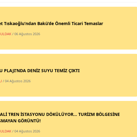
t Tıskaoğlu’ndan Bakü’de Önemli Ticari Temaslar
ULDAK
/ 06 Ağustos 2026
SU PLAJI’NDA DENİZ SUYU TEMİZ ÇIKTI
U
/ 04 Ağustos 2026
ALİ TREN İSTASYONU DÖKÜLÜYOR... TURİZM BÖLGESİNE
ŞMAYAN GÖRÜNTÜ!
ULDAK
/ 04 Ağustos 2026