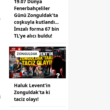
19.07 Dünya
Fenerbahçeliler
Günü Zonguldak'ta
e
coşkuyla kutlandı...
İmzalı forma 67 bin
TL'ye alıcı buldu!
ZONGULDAK
Haluk Levent'in
Zonguldak'ta ki
i
taciz olayı!