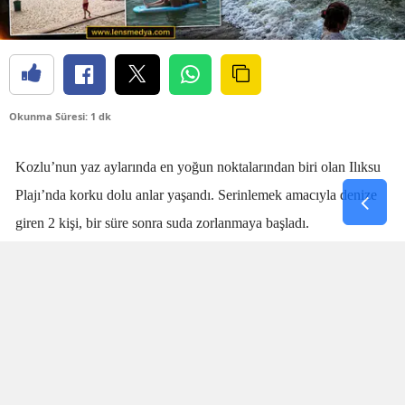
Okunma Süresi: 1 dk
Kozlu’nun yaz aylarında en yoğun noktalarından biri olan Ilıksu
Plajı’nda korku dolu anlar yaşandı. Serinlemek amacıyla denize
giren 2 kişi, bir süre sonra suda zorlanmaya başladı.
Denizdeki kişilerin boğulma tehlikesi geçirdiğini fark eden
cankurtaran
Talha Aydın
, zaman kaybetmeden harekete geçti.
Aydın’ın hızlı ve yerinde müdahalesi sayesinde boğulma tehlikesi
geçiren 2 kişi sudan çıkarıldı.
SANİYELERLE YARIŞTI