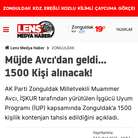
ZONGULDAK
KDZ. EREĞLİ
KOZLU
KİLİMLİ
ÇAYCUMA
GÖKÇEB
Zonguldak
19
°
YAZARLAR
Açık
ZONGULDAK
Lens Medya Haber
Müjde Avcı'dan geldi...
1500 Kişi alınacak!
AK Parti Zonguldak Milletvekili Muammer
Avcı, İŞKUR tarafından yürütülen İşgücü Uyum
Programı (İUP) kapsamında Zonguldak’a 1500
kişilik kontenjan tahsis edildiğini açıkladı.
Yayınlanma