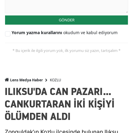
GÖNDER
Yorum yazma kurallarını
okudum ve kabul ediyorum
* Bu içerik ile ilgili yorum yok, ilk yorumu siz yazın, tartışalım *
KOZLU
Lens Medya Haber
ILIKSU'DA CAN PAZARI...
CANKURTARAN İKİ KİŞİYİ
ÖLÜMDEN ALDI
Zonguldak’ın Kozlu ilçesinde bulunan Ilıksu