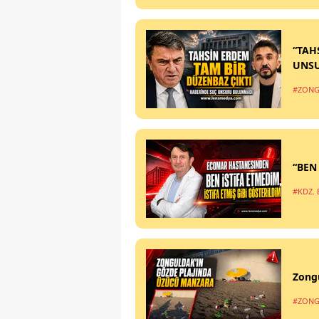
“TAH
UNS
#ZONG
“BEN
#KDZ. 
Zong
#ZONG