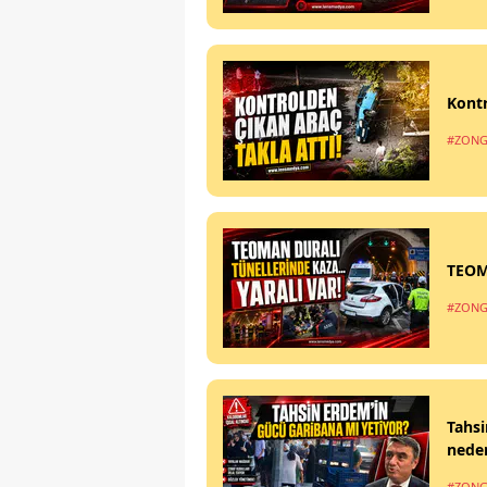
Kontr
#ZONG
TEOM
#ZONG
Tahsi
nede
#ZONG