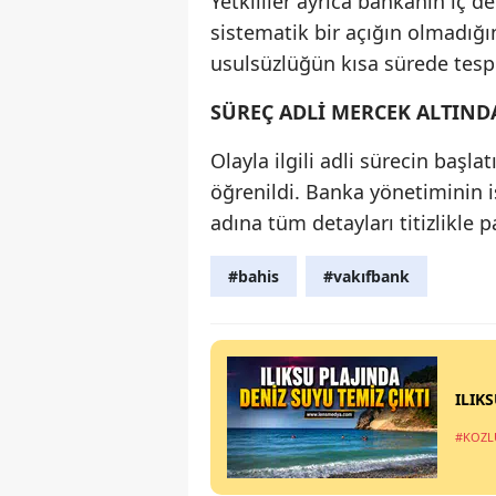
Yetkililer ayrıca bankanın iç 
sistematik bir açığın olmadığı
usulsüzlüğün kısa sürede tespi
SÜREÇ ADLİ MERCEK ALTIND
Olayla ilgili adli sürecin başl
öğrenildi. Banka yönetiminin
adına tüm detayları titizlikle pa
#bahis
#vakıfbank
ILIK
#KOZL