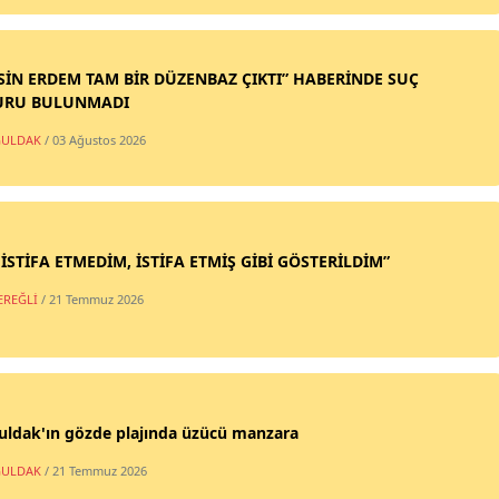
SİN ERDEM TAM BİR DÜZENBAZ ÇIKTI” HABERİNDE SUÇ
URU BULUNMADI
ULDAK
/ 03 Ağustos 2026
 İSTİFA ETMEDİM, İSTİFA ETMİŞ GİBİ GÖSTERİLDİM”
EREĞLİ
/ 21 Temmuz 2026
uldak'ın gözde plajında üzücü manzara
ULDAK
/ 21 Temmuz 2026