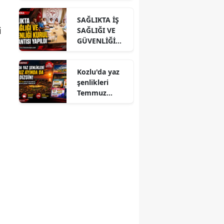
ĞLU’NA
SAĞLIKTA İŞ
ZİYARET
i
SAĞLIĞI VE
GÜVENLİĞİ
KURUL
TOPLANTISI
Kozlu'da yaz
YAPILDI
şenlikleri
Temmuz
ayında da dolu
dizgin devam
ediyor!