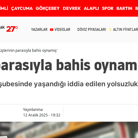
İMLİ
ÇAYCUMA
GÖKÇEBEY
DEVREK
ALAPLI
SPOR
BARTIN
ak
27
°
YAZARLAR
VİDEOLAR
DÖVİZ PİYASALARI
ALTIN FİYATLAR
şterinin parasıyla bahis oynamış'
arasıyla bahis oynamı
ubesinde yaşandığı iddia edilen yolsuzluk o
Yayınlanma
12 Aralık 2025 - 19:32