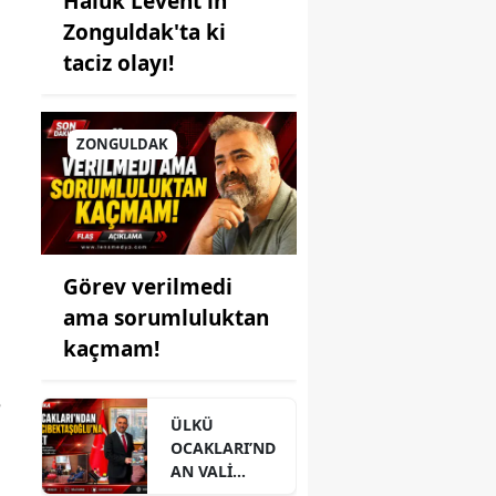
Haluk Levent'in
Zonguldak'ta ki
taciz olayı!
ZONGULDAK
Görev verilmedi
ama sorumluluktan
kaçmam!
e
ÜLKÜ
OCAKLARI’ND
AN VALİ
HACIBEKTAŞO