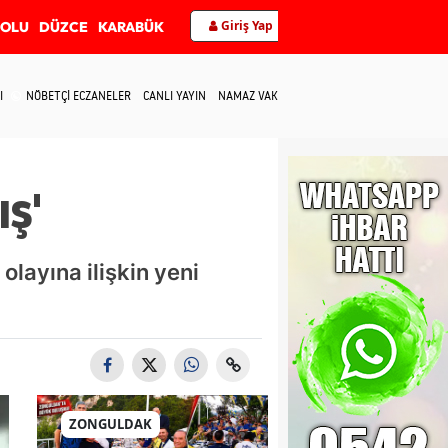
Giriş Yap
BOLU
DÜZCE
KARABÜK
I
NÖBETÇİ ECZANELER
CANLI YAYIN
NAMAZ VAKİTLERİ
İLETİŞİM
ş'
layına ilişkin yeni
ZONGULDAK