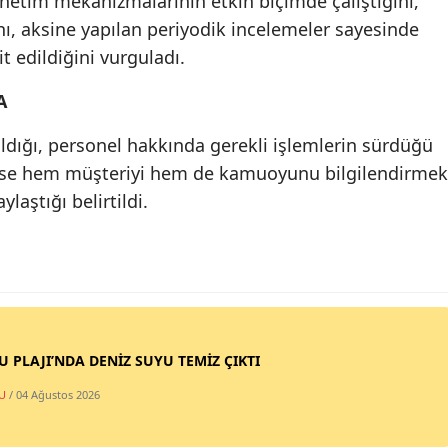
denetim mekanizmalarının etkin biçimde çalıştığını,
nı, aksine yapılan periyodik incelemeler sayesinde
t edildiğini vurguladı.
A
atıldığı, personel hakkında gerekli işlemlerin sürdüğü
 ise hem müşteriyi hem de kamuoyunu bilgilendirmek
ylaştığı belirtildi.
SU PLAJI’NDA DENİZ SUYU TEMİZ ÇIKTI
U
/ 04 Ağustos 2026