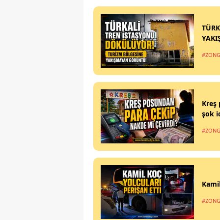
TÜRK
YAKI
#ZONG
Kreş 
şok i
#ZONG
Kamil
#ZONG