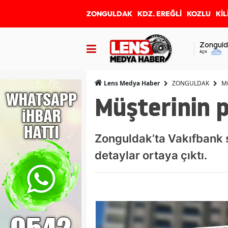
ZONGULDAK
KDZ. EREĞLİ
KOZLU
KİL
Zonguld
Açık
ZONGULDAK
Mü
Lens Medya Haber
Müşterinin p
Zonguldak’ta Vakıfbank ş
detaylar ortaya çıktı.