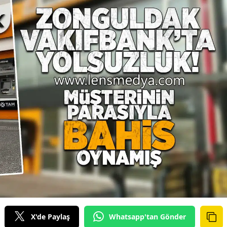
X'de Paylaş
Whatsapp'tan Gönder