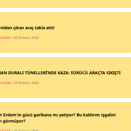
olden çıkan araç takla attı!
ULDAK
/ 20 Temmuz 2026
AN DURALI TÜNELLERİ’NDE KAZA: SÜRÜCÜ ARAÇTA SIKIŞTI
ULDAK
/ 20 Temmuz 2026
n Erdem'in gücü garibana mı yetiyor? Bu kaldırım işgalini
n görmüyor?
ULDAK
/ 20 Temmuz 2026