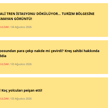
ALİ TREN İSTASYONU DÖKÜLÜYOR... TURİZM BÖLGESİNE
ŞMAYAN GÖRÜNTÜ!
ULDAK
/ 04 Ağustos 2026
posundan para çekp nakde mi çevirdi? Kreş sahibi hakkında
ddia
ULDAK
/ 03 Ağustos 2026
 Koç yolcuları peişan etti!
ULDAK
/ 03 Ağustos 2026