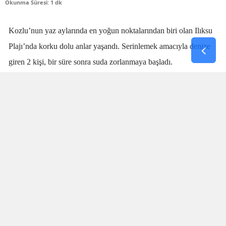
Okunma Süresi: 1 dk
Kozlu’nun yaz aylarında en yoğun noktalarından biri olan Ilıksu
Plajı’nda korku dolu anlar yaşandı. Serinlemek amacıyla denize
giren 2 kişi, bir süre sonra suda zorlanmaya başladı.
Denizdeki kişilerin boğulma tehlikesi geçirdiğini fark eden
cankurtaran
Talha Aydın
, zaman kaybetmeden harekete geçti.
Aydın’ın hızlı ve yerinde müdahalesi sayesinde boğulma tehlikesi
geçiren 2 kişi sudan çıkarıldı.
SANİYELERLE YARIŞTI
Olay sırasında plajda bulunan vatandaşlar da büyük panik yaşadı.
İki kişinin suda çırpındığını fark eden Aydın’ın saniyeler
içerisinde müdahale etmesi, olası bir faciayı engelledi. Özellikle