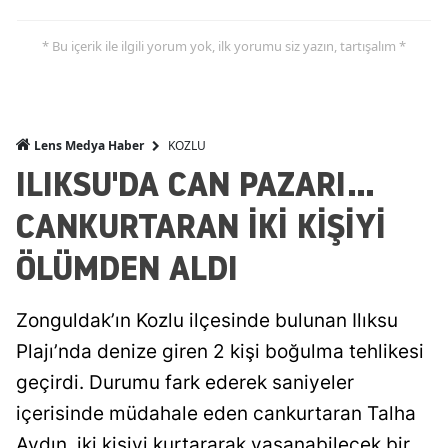
* Bu içerik ile ilgili yorum yok, ilk yorumu siz yazın, tartışalım *
KOZLU
Lens Medya Haber
ILIKSU'DA CAN PAZARI...
CANKURTARAN İKİ KİŞİYİ
ÖLÜMDEN ALDI
Zonguldak’ın Kozlu ilçesinde bulunan Ilıksu
Plajı’nda denize giren 2 kişi boğulma tehlikesi
geçirdi. Durumu fark ederek saniyeler
içerisinde müdahale eden cankurtaran Talha
Aydın, iki kişiyi kurtararak yaşanabilecek bir