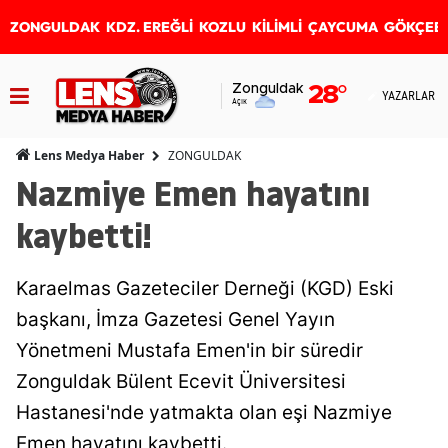
ZONGULDAK
KDZ. EREĞLİ
KOZLU
KİLİMLİ
ÇAYCUMA
GÖKÇEB
Zonguldak
28
°
YAZARLAR
Açık
ZONGULDAK
Lens Medya Haber
Nazmiye Emen hayatını
kaybetti!
Karaelmas Gazeteciler Derneği (KGD) Eski
başkanı, İmza Gazetesi Genel Yayın
Yönetmeni Mustafa Emen'in bir süredir
Zonguldak Bülent Ecevit Üniversitesi
Hastanesi'nde yatmakta olan eşi Nazmiye
Emen hayatını kaybetti.