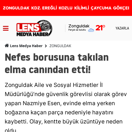
ZONGULDAK
KDZ. EREĞLİ
KOZLU
KİLİMLİ
ÇAYCUMA
GÖKÇEB
Zonguldak
21
°
YAZARLAR
Parçalı az bulutlu
ZONGULDAK
Lens Medya Haber
Nefes borusuna takılan
elma canından etti!
Zonguldak Aile ve Sosyal Hizmetler İl
Müdürlüğü’nde güvenlik görevlisi olarak görev
yapan Nazmiye Esen, evinde elma yerken
boğazına kaçan parça nedeniyle hayatını
kaybetti. Olay, kentte büyük üzüntüye neden
oldu.