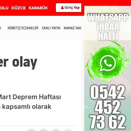
Giriş Yap
BOLU
DÜZCE
KARABÜK
I
NÖBETÇİ ECZANELER
CANLI YAYIN
NAMAZ VAKİTLERİ
İLETİŞİM
er olay
 Mart Deprem Haftası
ş kapsamlı olarak