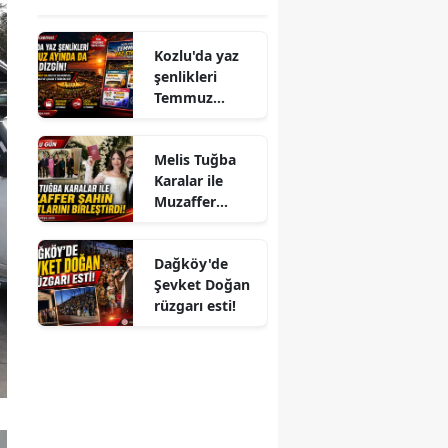
Kozlu'da yaz
şenlikleri
Temmuz
ayında da dolu
dizgin devam
Melis Tuğba
ediyor!
Karalar ile
Muzaffer
Şahin
Hayatlarını
Dağköy'de
Birleştirdi!
Şevket Doğan
rüzgarı esti!