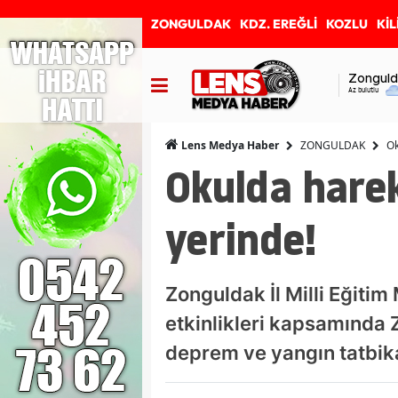
ZONGULDAK
KDZ. EREĞLİ
KOZLU
KİL
Zonguld
Az bulutlu
ZONGULDAK
Ok
Lens Medya Haber
Okulda hareke
yerinde!
Zonguldak İl Milli Eğiti
etkinlikleri kapsamında
deprem ve yangın tatbika