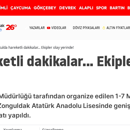
İMLİ
ÇAYCUMA
GÖKÇEBEY
DEVREK
ALAPLI
SPOR
BARTIN
ak
26
°
YAZARLAR
VİDEOLAR
DÖVİZ PİYASALARI
ALTIN FİYATLAR
ulda hareketli dakikalar... Ekipler olay yerinde!
tli dakikalar... Ekipl
m Müdürlüğü tarafından organize edilen 1-7
 Zonguldak Atatürk Anadolu Lisesinde geni
tı yapıldı.
Yayınlanma
Güncellenme