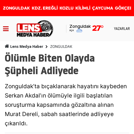
ZONGULDAK
KDZ. EREĞLİ
KOZLU
KİLİMLİ
ÇAYCUMA
GÖKÇEB
Zonguldak
27
°
YAZARLAR
Açık
ZONGULDAK
Lens Medya Haber
Ölümle Biten Olayda
Şüpheli Adliyede
Zonguldak’ta bıçaklanarak hayatını kaybeden
Serkan Akdal’ın ölümüyle ilgili başlatılan
soruşturma kapsamında gözaltına alınan
Murat Dereli, sabah saatlerinde adliyeye
çıkarıldı.