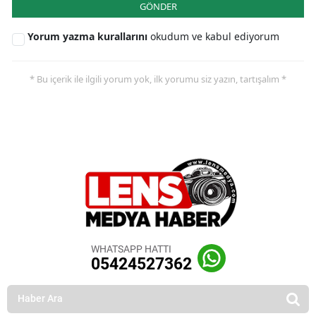
GÖNDER
Yorum yazma kurallarını
okudum ve kabul ediyorum
* Bu içerik ile ilgili yorum yok, ilk yorumu siz yazın, tartışalım *
WHATSAPP HATTI
05424527362