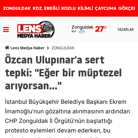
ZONGULDAK
KDZ. EREĞLİ
KOZLU
KİLİMLİ
ÇAYCUMA
GÖKÇEB
Zonguldak
27
°
YAZARLAR
Açık
ZONGULDAK
Lens Medya Haber
Özcan Ulupınar'a sert
tepki: "Eğer bir müptezel
arıyorsan..."
İstanbul Büyükşehir Belediye Başkanı Ekrem
İmamoğlu’nun gözaltına alınmasının ardından
CHP Zonguldak İl Örgütü’nün başlattığı
protesto eylemleri devam ederken, bu