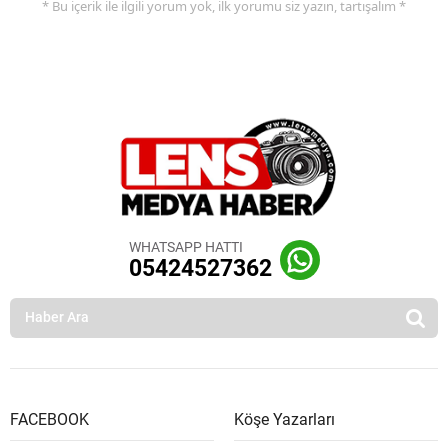
* Bu içerik ile ilgili yorum yok, ilk yorumu siz yazın, tartışalım *
WHATSAPP HATTI
05424527362
FACEBOOK
Köşe Yazarları