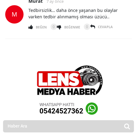
Murat
7 ay önce
Tedbirsizlik… daha önce yaşanan bu olaylar
M
varken tedbir alınmamış olması üzücü..
0
0
CEVAPLA
BEĞEN
BEĞENME
WHATSAPP HATTI
05424527362