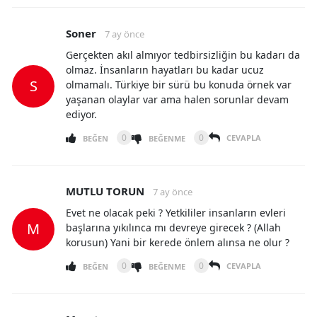
Soner
7 ay önce
Gerçekten akıl almıyor tedbirsizliğin bu kadarı da
olmaz. İnsanların hayatları bu kadar ucuz
S
olmamalı. Türkiye bir sürü bu konuda örnek var
yaşanan olaylar var ama halen sorunlar devam
ediyor.
0
0
CEVAPLA
BEĞEN
BEĞENME
MUTLU TORUN
7 ay önce
Evet ne olacak peki ? Yetkililer insanların evleri
M
başlarına yıkılınca mı devreye girecek ? (Allah
korusun) Yani bir kerede önlem alınsa ne olur ?
0
0
CEVAPLA
BEĞEN
BEĞENME