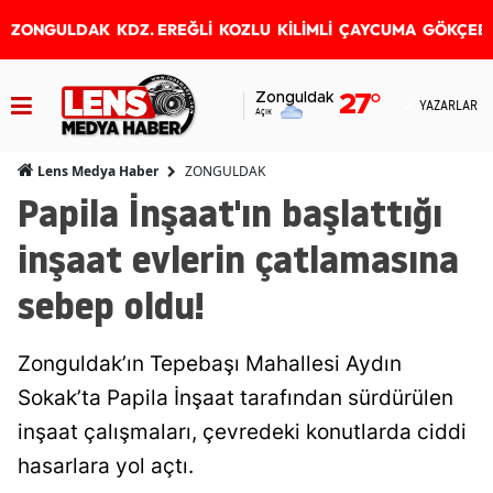
ZONGULDAK
KDZ. EREĞLİ
KOZLU
KİLİMLİ
ÇAYCUMA
GÖKÇEB
Zonguldak
27
°
YAZARLAR
Açık
ZONGULDAK
Lens Medya Haber
Papila İnşaat'ın başlattığı
inşaat evlerin çatlamasına
sebep oldu!
Zonguldak’ın Tepebaşı Mahallesi Aydın
Sokak’ta Papila İnşaat tarafından sürdürülen
inşaat çalışmaları, çevredeki konutlarda ciddi
hasarlara yol açtı.