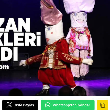
X'de Paylaş
Whatsapp'tan Gönder