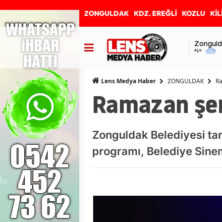
ZONGULDAK
KDZ. EREĞLİ
KOZLU
KİL
Zonguld
Açık
ZONGULDAK
Ra
Lens Medya Haber
Ramazan şenl
Zonguldak Belediyesi ta
programı, Belediye Sinem