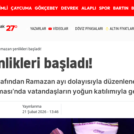
İMLİ
ÇAYCUMA
GÖKÇEBEY
DEVREK
ALAPLI
SPOR
BARTIN
ak
27
°
YAZARLAR
VİDEOLAR
DÖVİZ PİYASALARI
ALTIN FİYATLAR
mazan şenlikleri başladı!
ikleri başladı!
rafından Ramazan ayı dolayısıyla düzenle
ası’nda vatandaşların yoğun katılımıyla ger
Yayınlanma
21 Şubat 2026 - 13:46