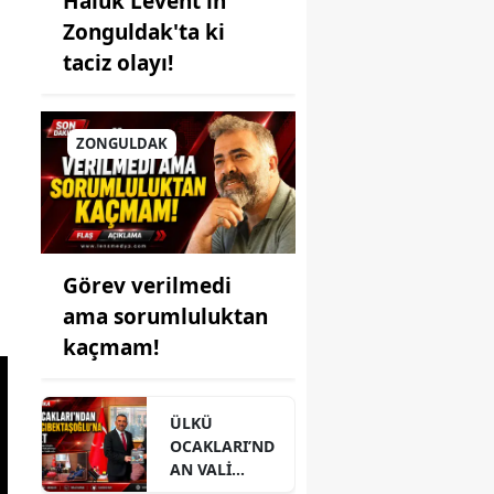
Haluk Levent'in
Zonguldak'ta ki
taciz olayı!
ZONGULDAK
Görev verilmedi
ama sorumluluktan
kaçmam!
ÜLKÜ
OCAKLARI’ND
AN VALİ
HACIBEKTAŞO