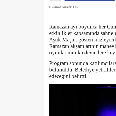
Okunma Süresi: 1 dk
Ramazan ayı boyunca her Cum
etkinlikler kapsamında sahnel
Aşuk Maşuk gösterisi izleyicil
Ramazan akşamlarının manevi a
oyunlar minik izleyicilere keyif
Program sonunda katılımcılara 
bulunuldu. Belediye yetkilile
edeceğini belirtti.