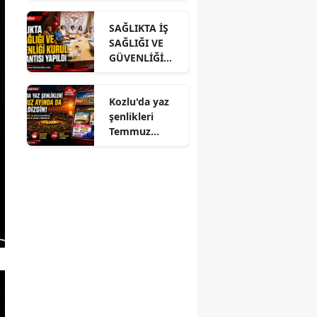
ĞLU’NA
SAĞLIKTA İŞ
ZİYARET
SAĞLIĞI VE
GÜVENLİĞİ
KURUL
TOPLANTISI
Kozlu'da yaz
YAPILDI
şenlikleri
Temmuz
ayında da dolu
dizgin devam
ediyor!