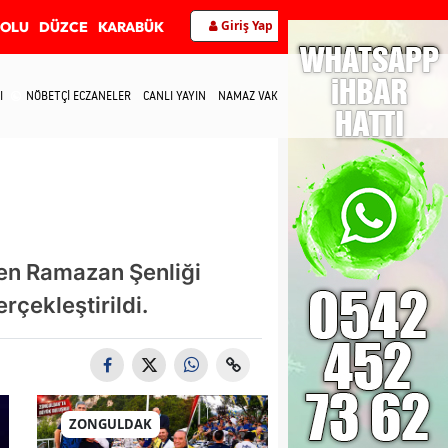
Giriş Yap
BOLU
DÜZCE
KARABÜK
I
NÖBETÇİ ECZANELER
CANLI YAYIN
NAMAZ VAKİTLERİ
İLETİŞİM
nen Ramazan Şenliği
çekleştirildi.
ZONGULDAK