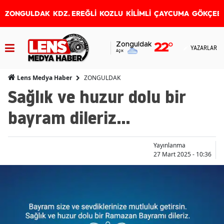
ZONGULDAK
KDZ. EREĞLİ
KOZLU
KİLİMLİ
ÇAYCUMA
GÖKÇEB
Zonguldak
22
°
YAZARLAR
Açık
ZONGULDAK
Lens Medya Haber
Sağlık ve huzur dolu bir
bayram dileriz...
Yayınlanma
27 Mart 2025 - 10:36