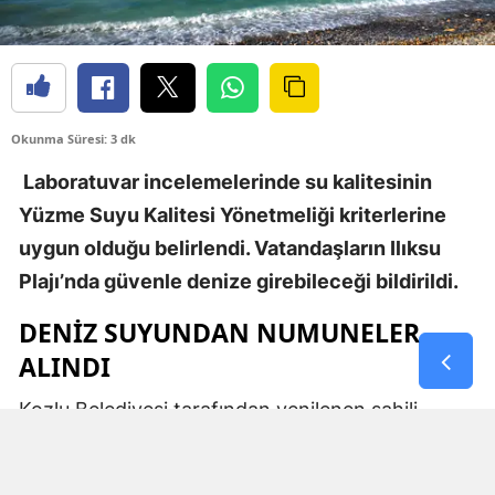
Okunma Süresi: 3 dk
Laboratuvar incelemelerinde su kalitesinin
Yüzme Suyu Kalitesi Yönetmeliği kriterlerine
uygun olduğu belirlendi. Vatandaşların Ilıksu
Plajı’nda güvenle denize girebileceği bildirildi.
DENİZ SUYUNDAN NUMUNELER
ALINDI
Kozlu Belediyesi tarafından yenilenen sahili,
kumsalı ve sosyal tesisleriyle yaz sezonunda
vatandaşların yoğun ilgi gösterdiği Ilıksu Plajı’nda