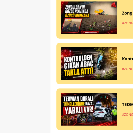
Zong
#ZONG
Kontr
#ZONG
TEOM
#ZONG