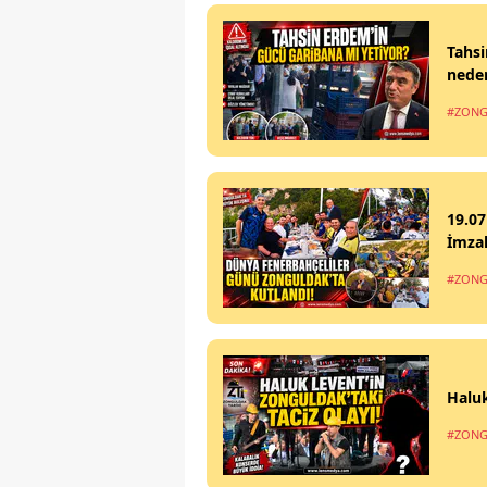
Tahsi
nede
#ZONG
19.07
İmzal
#ZONG
Haluk
#ZONG