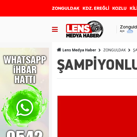
ZONGULDAK
KDZ. EREĞLİ
KOZLU
KİL
Zonguld
Açık
ZONGULDAK
Ş
Lens Medya Haber
ŞAMPİYONLU