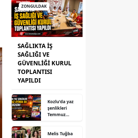
ZONGULDAK
SAĞLIKTA İŞ
SAĞLIĞI VE
GÜVENLİĞİ KURUL
TOPLANTISI
YAPILDI
Kozlu'da yaz
şenlikleri
Temmuz
ayında da dolu
dizgin devam
Melis Tuğba
ediyor!