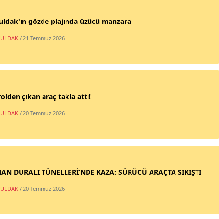
uldak'ın gözde plajında üzücü manzara
ULDAK
/ 21 Temmuz 2026
olden çıkan araç takla attı!
ULDAK
/ 20 Temmuz 2026
AN DURALI TÜNELLERİ’NDE KAZA: SÜRÜCÜ ARAÇTA SIKIŞTI
ULDAK
/ 20 Temmuz 2026