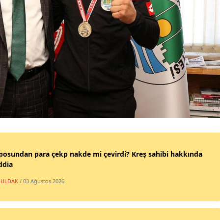
posundan para çekp nakde mi çevirdi? Kreş sahibi hakkında
ddia
ULDAK
/ 03 Ağustos 2026