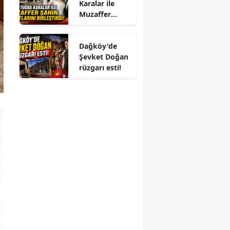
Karalar ile
Muzaffer
Şahin
Hayatlarını
Dağköy'de
Birleştirdi!
Şevket Doğan
rüzgarı esti!