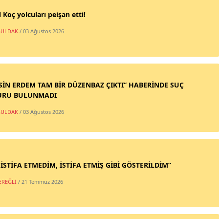
 Koç yolcuları peişan etti!
ULDAK
/ 03 Ağustos 2026
SİN ERDEM TAM BİR DÜZENBAZ ÇIKTI” HABERİNDE SUÇ
URU BULUNMADI
ULDAK
/ 03 Ağustos 2026
 İSTİFA ETMEDİM, İSTİFA ETMİŞ GİBİ GÖSTERİLDİM”
EREĞLİ
/ 21 Temmuz 2026