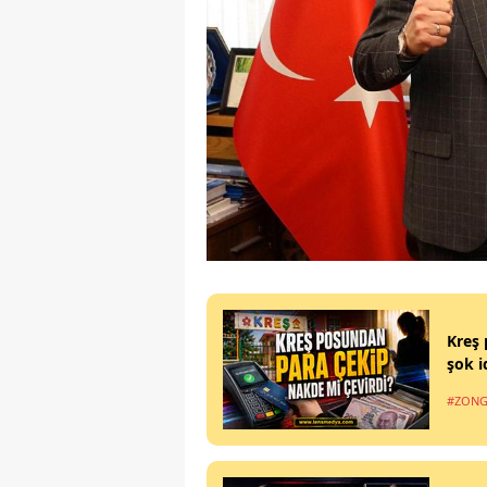
Kreş 
şok i
#ZONG