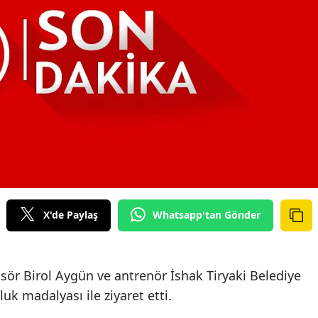
X'de Paylaş
Whatsapp'tan Gönder
ör Birol Aygün ve antrenör İshak Tiryaki Belediye
uk madalyası ile ziyaret etti.