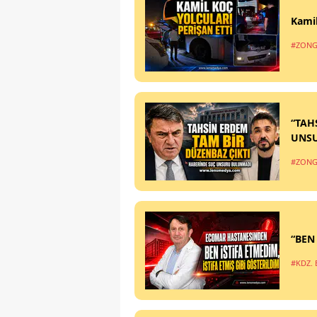
Kamil
#ZONG
“TAH
UNS
#ZONG
“BEN
#KDZ. 