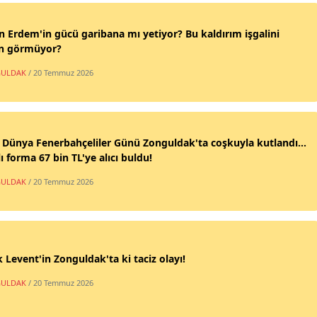
n Erdem'in gücü garibana mı yetiyor? Bu kaldırım işgalini
n görmüyor?
ULDAK
/ 20 Temmuz 2026
 Dünya Fenerbahçeliler Günü Zonguldak'ta coşkuyla kutlandı...
ı forma 67 bin TL'ye alıcı buldu!
ULDAK
/ 20 Temmuz 2026
 Levent'in Zonguldak'ta ki taciz olayı!
ULDAK
/ 20 Temmuz 2026