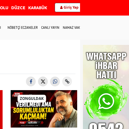
Giriş Yap
BOLU
DÜZCE
KARABÜK
I
NÖBETÇİ ECZANELER
CANLI YAYIN
NAMAZ VAKİTLERİ
İLETİŞİM
ZONGULDAK