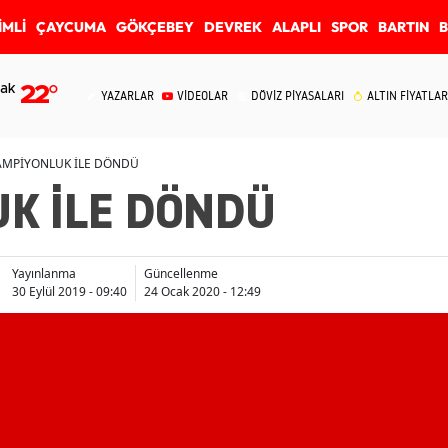
İMLİ
ÇAYCUMA
GÖKÇEBEY
DEVREK
ALAPLI
SPOR
BARTIN
ak
22
°
YAZARLAR
VİDEOLAR
DÖVİZ PİYASALARI
ALTIN FİYATLAR
AMPİYONLUK İLE DÖNDÜ
K İLE DÖNDÜ
Yayınlanma
Güncellenme
30 Eylül 2019 - 09:40
24 Ocak 2020 - 12:49