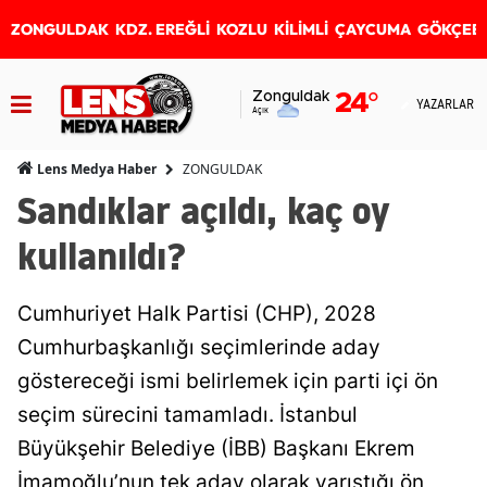
ZONGULDAK
KDZ. EREĞLİ
KOZLU
KİLİMLİ
ÇAYCUMA
GÖKÇEB
Zonguldak
24
°
YAZARLAR
Açık
ZONGULDAK
Lens Medya Haber
Sandıklar açıldı, kaç oy
kullanıldı?
Cumhuriyet Halk Partisi (CHP), 2028
Cumhurbaşkanlığı seçimlerinde aday
göstereceği ismi belirlemek için parti içi ön
seçim sürecini tamamladı. İstanbul
Büyükşehir Belediye (İBB) Başkanı Ekrem
İmamoğlu’nun tek aday olarak yarıştığı ön