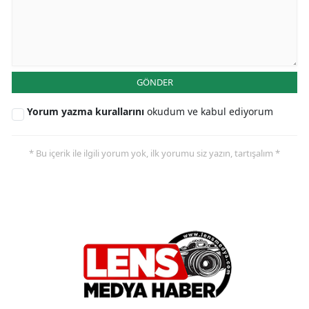
GÖNDER
Yorum yazma kurallarını
okudum ve kabul ediyorum
* Bu içerik ile ilgili yorum yok, ilk yorumu siz yazın, tartışalım *