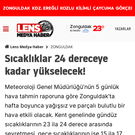
ZONGULDAK
KDZ. EREĞLİ
KOZLU
KİLİMLİ
ÇAYCUMA
GÖKÇEB
Zonguldak
23
°
YAZARLAR
Az bulutlu
ZONGULDAK
Lens Medya Haber
Sıcaklıklar 24 dereceye
kadar yükselecek!
Meteoroloji Genel Müdürlüğü’nün 5 günlük
hava tahmin raporuna göre Zonguldak’ta
hafta boyunca yağışsız ve parçalı bulutlu bir
hava etkili olacak. Kent genelinde gündüz
sıcaklıklarının 23 ila 24 derece arasında
seyretmesi, gece sıcaklıklarının ise 15 ila 17