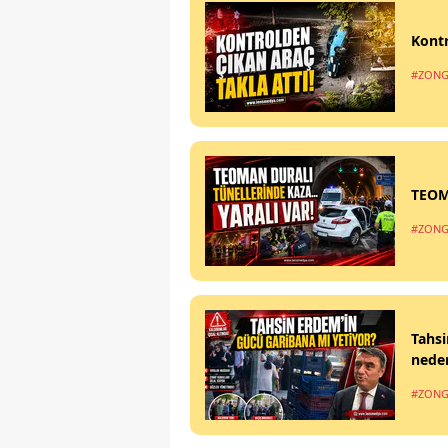
Kontr
#ZONG
TEOM
#ZONG
Tahsi
nede
#ZONG