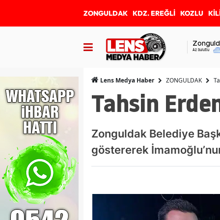
ZONGULDAK
KDZ. EREĞLİ
KOZLU
KİL
Zonguld
Az bulutlu
ZONGULDAK
Ta
Lens Medya Haber
Tahsin Erdem
Zonguldak Belediye Başk
göstererek İmamoğlu’nun