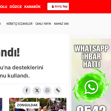
Giriş Yap
BOLU
DÜZCE
KARABÜK
I
NÖBETÇİ ECZANELER
CANLI YAYIN
NAMAZ VAKİTLERİ
İLETİŞİM
ndı!
’na desteklerini
u kullandı.
ZONGULDAK