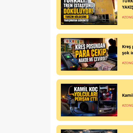
TÜRK
YAKI
#ZONG
Kreş 
şok i
#ZONG
Kamil
#ZONG