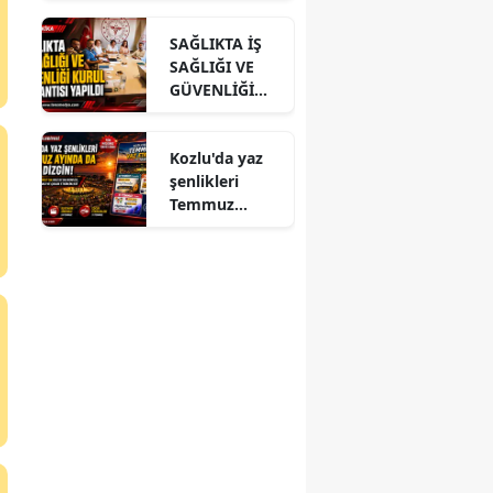
ĞLU’NA
SAĞLIKTA İŞ
ZİYARET
SAĞLIĞI VE
GÜVENLİĞİ
KURUL
TOPLANTISI
Kozlu'da yaz
YAPILDI
şenlikleri
Temmuz
ayında da dolu
dizgin devam
ediyor!