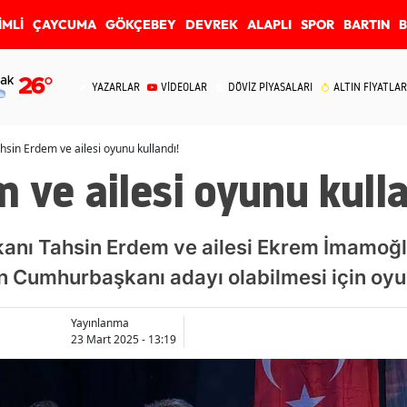
İMLİ
ÇAYCUMA
GÖKÇEBEY
DEVREK
ALAPLI
SPOR
BARTIN
ak
26
°
YAZARLAR
VİDEOLAR
DÖVİZ PİYASALARI
ALTIN FİYATLAR
hsin Erdem ve ailesi oyunu kullandı!
 ve ailesi oyunu kulla
anı Tahsin Erdem ve ailesi Ekrem İmamoğlu
 Cumhurbaşkanı adayı olabilmesi için oyun
Yayınlanma
23 Mart 2025 - 13:19