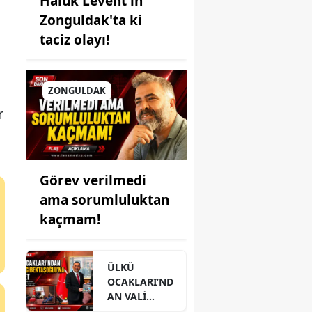
Haluk Levent'in
Zonguldak'ta ki
taciz olayı!
ZONGULDAK
r
Görev verilmedi
ama sorumluluktan
kaçmam!
ÜLKÜ
OCAKLARI’ND
AN VALİ
HACIBEKTAŞO