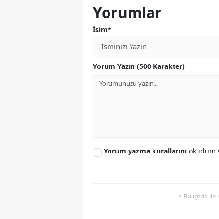
Yorumlar
İsim*
Yorum Yazın (500 Karakter)
Yorum yazma kurallarını
okudum v
* Bu içerik ile