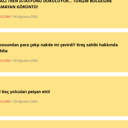
ALİ TREN İSTASYONU DÖKÜLÜYOR... TURİZM BÖLGESİNE
ŞMAYAN GÖRÜNTÜ!
ULDAK
/ 04 Ağustos 2026
posundan para çekp nakde mi çevirdi? Kreş sahibi hakkında
ddia
ULDAK
/ 03 Ağustos 2026
 Koç yolcuları peişan etti!
ULDAK
/ 03 Ağustos 2026