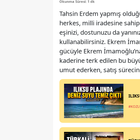
Okunma Süresi: 1 dk
Tahsin Erdem yapmış olduğu
herkes, milli iradesine sahi
eşinizi, dostunuzu da yanın
kullanabilirsiniz. Ekrem İm
gücüyle Ekrem İmamoğlu’na s
kaderine terk edilen bu büy
umut ederken, satış sürecin
ILIK
#KOZL