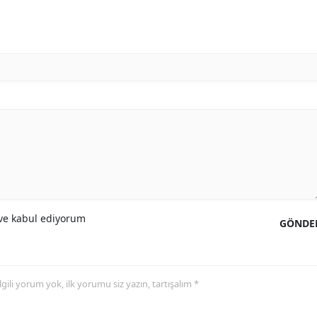
e kabul ediyorum
GÖNDE
 ilgili yorum yok, ilk yorumu siz yazın, tartışalım *