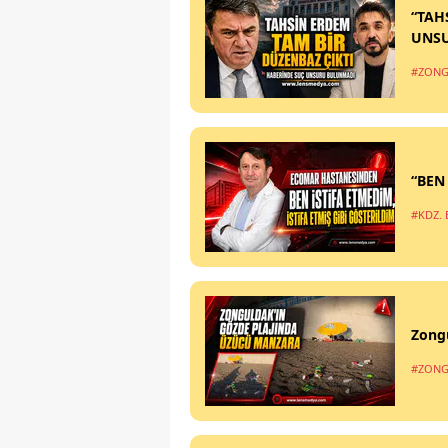
“TAH
UNS
#ZONG
“BEN
#KDZ. 
Zong
#ZONG