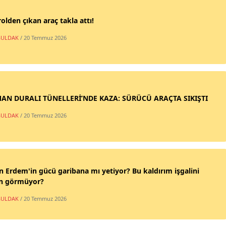
olden çıkan araç takla attı!
ULDAK
/ 20 Temmuz 2026
AN DURALI TÜNELLERİ’NDE KAZA: SÜRÜCÜ ARAÇTA SIKIŞTI
ULDAK
/ 20 Temmuz 2026
n Erdem'in gücü garibana mı yetiyor? Bu kaldırım işgalini
n görmüyor?
ULDAK
/ 20 Temmuz 2026