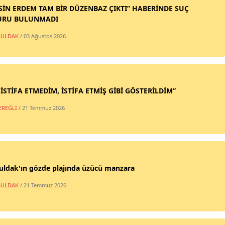
SİN ERDEM TAM BİR DÜZENBAZ ÇIKTI” HABERİNDE SUÇ
URU BULUNMADI
ULDAK
/ 03 Ağustos 2026
 İSTİFA ETMEDİM, İSTİFA ETMİŞ GİBİ GÖSTERİLDİM”
EREĞLİ
/ 21 Temmuz 2026
uldak'ın gözde plajında üzücü manzara
ULDAK
/ 21 Temmuz 2026