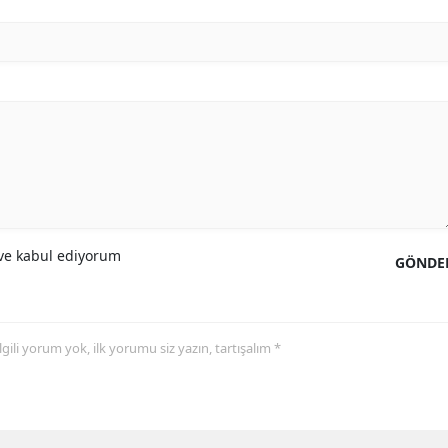
e kabul ediyorum
GÖNDE
 ilgili yorum yok, ilk yorumu siz yazın, tartışalım *