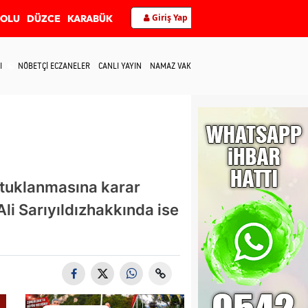
Giriş Yap
BOLU
DÜZCE
KARABÜK
I
NÖBETÇİ ECZANELER
CANLI YAYIN
NAMAZ VAKİTLERİ
İLETİŞİM
utuklanmasına karar
li Sarıyıldızhakkında ise