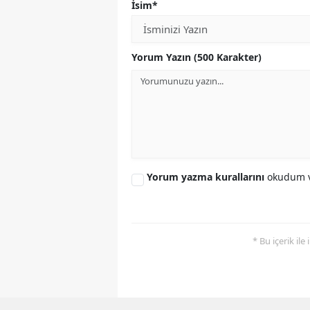
İsim*
Yorum Yazın (500 Karakter)
Yorum yazma kurallarını
okudum v
* Bu içerik ile