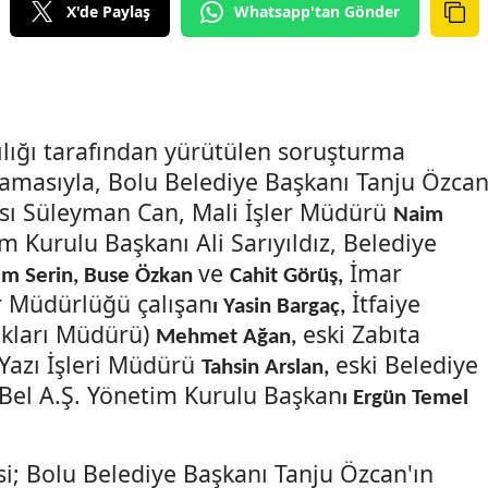
X'de Paylaş
Whatsapp'tan Gönder
lığı tarafından yürütülen soruşturma
lamasıyla, Bolu Belediye Başkanı Tanju Özcan
sı Süleyman Can, Mali İşler Müdürü
Naim
m Kurulu Başkanı Ali Sarıyıldız, Belediye
ve
İmar
em Serin, Buse Özkan
Cahit Görüş,
r Müdürlüğü çalışan
İtfaiye
ı Yasin Bargaç,
akları Müdürü)
eski Zabıta
Mehmet Ağan,
 Yazı İşleri Müdürü
eski Belediye
Tahsin Arslan,
 Bel A.Ş. Yönetim Kurulu Başkan
ı Ergün Temel
; Bolu Belediye Başkanı Tanju Özcan'ın