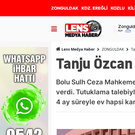
ZONGULDAK
KDZ. EREĞLİ
KOZLU
KİL
Zonguld
Açık
ZONGULDAK
Ta
Lens Medya Haber
Tanju Özcan 
Bolu Sulh Ceza Mahkemes
verdi. Tutuklama talebiyl
4 ay süreyle ev hapsi kara