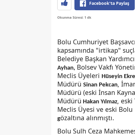
Facebook'ta Paylaş
Okunma Süresi: 1 dk
Bolu Cumhuriyet Başsavcı
kapsamında "irtikap" suç
Belediye Başkan Yardımcı
Bolsev Vakfı Yöneti
Ayhan,
Meclis Üyeleri
Hüseyin Ekr
Müdürü
, İma
Sinan Pekcan
Müdürü (eski İnsan Kayn
Müdürü
, eski
Hakan Yılmaz
Meclis Üyesi ve eski Bolu
özaltına alınmıştı.
g
Bolu Sulh Ceza Mahkemesi