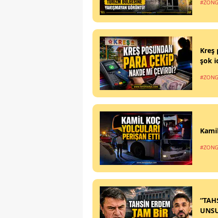
#ZONG
Kreş 
şok i
#ZONG
Kamil
#ZONG
“TAH
UNS