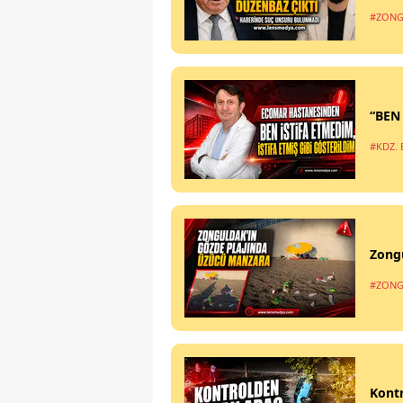
#ZONG
“BEN
#KDZ. 
Zong
#ZONG
Kontr