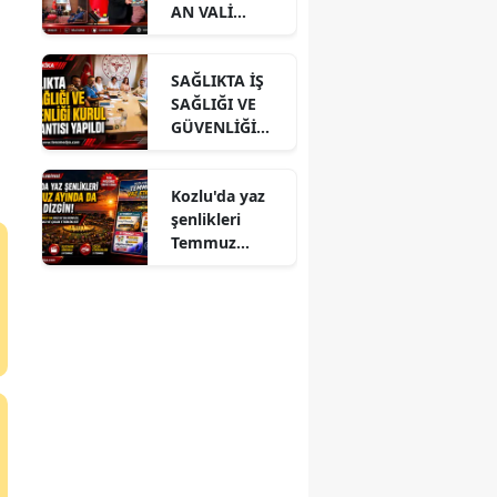
AN VALİ
HACIBEKTAŞO
ĞLU’NA
SAĞLIKTA İŞ
ZİYARET
SAĞLIĞI VE
GÜVENLİĞİ
KURUL
TOPLANTISI
Kozlu'da yaz
YAPILDI
şenlikleri
Temmuz
ayında da dolu
dizgin devam
ediyor!