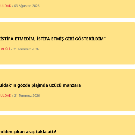
ULDAK
/ 03 Ağustos 2026
 İSTİFA ETMEDİM, İSTİFA ETMİŞ GİBİ GÖSTERİLDİM”
EREĞLİ
/ 21 Temmuz 2026
uldak'ın gözde plajında üzücü manzara
ULDAK
/ 21 Temmuz 2026
olden çıkan araç takla attı!