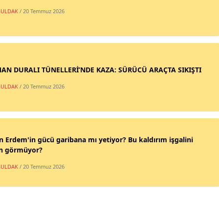
ULDAK
/ 20 Temmuz 2026
AN DURALI TÜNELLERİ’NDE KAZA: SÜRÜCÜ ARAÇTA SIKIŞTI
ULDAK
/ 20 Temmuz 2026
n Erdem'in gücü garibana mı yetiyor? Bu kaldırım işgalini
n görmüyor?
ULDAK
/ 20 Temmuz 2026