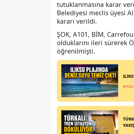
tutuklanmasına karar verd
Belediyesi meclis üyesi Al
kararı verildi.
ŞOK, A101, BİM, Carrefo
olduklarını ileri sürerek
öğrenilmişti.
ILIK
#KOZL
TÜRK
YAKI