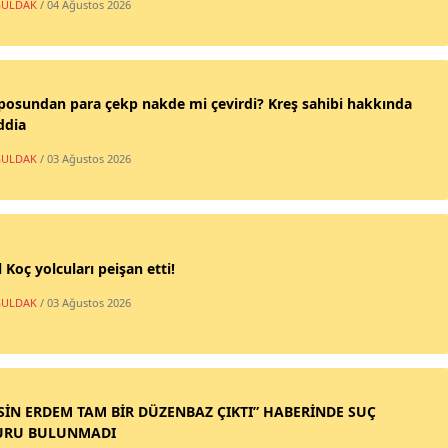
ULDAK
/ 04 Ağustos 2026
posundan para çekp nakde mi çevirdi? Kreş sahibi hakkında
ddia
ULDAK
/ 03 Ağustos 2026
 Koç yolcuları peişan etti!
ULDAK
/ 03 Ağustos 2026
SİN ERDEM TAM BİR DÜZENBAZ ÇIKTI” HABERİNDE SUÇ
URU BULUNMADI