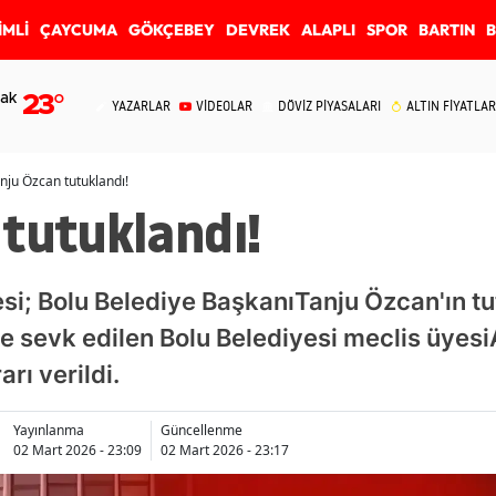
İMLİ
ÇAYCUMA
GÖKÇEBEY
DEVREK
ALAPLI
SPOR
BARTIN
ak
23
°
YAZARLAR
VİDEOLAR
DÖVİZ PİYASALARI
ALTIN FİYATLAR
nju Özcan tutuklandı!
tutuklandı!
i; Bolu Belediye BaşkanıTanju Özcan'ın t
e sevk edilen Bolu Belediyesi meclis üyesiA
rı verildi.
Yayınlanma
Güncellenme
02 Mart 2026 - 23:09
02 Mart 2026 - 23:17