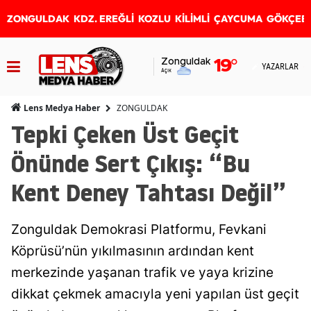
ZONGULDAK
KDZ. EREĞLİ
KOZLU
KİLİMLİ
ÇAYCUMA
GÖKÇEB
Zonguldak
19
°
YAZARLAR
Açık
ZONGULDAK
Lens Medya Haber
Tepki Çeken Üst Geçit
Önünde Sert Çıkış: “Bu
Kent Deney Tahtası Değil”
Zonguldak Demokrasi Platformu, Fevkani
Köprüsü’nün yıkılmasının ardından kent
merkezinde yaşanan trafik ve yaya krizine
dikkat çekmek amacıyla yeni yapılan üst geçit