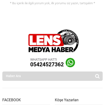
* Bu içerik ile ilgili yorum yok, ilk yorumu siz yazın, tartışalım *
WHATSAPP HATTI
05424527362
FACEBOOK
Köşe Yazarları