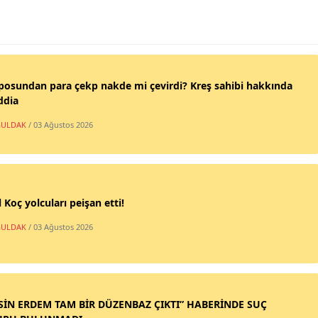
posundan para çekp nakde mi çevirdi? Kreş sahibi hakkında
ddia
ULDAK
/ 03 Ağustos 2026
 Koç yolcuları peişan etti!
ULDAK
/ 03 Ağustos 2026
SİN ERDEM TAM BİR DÜZENBAZ ÇIKTI” HABERİNDE SUÇ