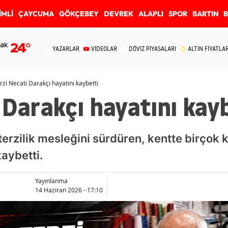
İMLİ
ÇAYCUMA
GÖKÇEBEY
DEVREK
ALAPLI
SPOR
BARTIN
ak
24
°
YAZARLAR
VİDEOLAR
DÖVİZ PİYASALARI
ALTIN FİYATLAR
rzi Necati Darakçı hayatını kaybetti
 Darakçı hayatını kay
terzilik mesleğini sürdüren, kentte birçok k
kaybetti.
Yayınlanma
14 Haziran 2026 - 17:10