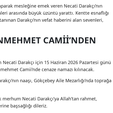
 yaparak mesleğine emek veren Necati Darakçı’nın
enleri arasında büyük üzüntü yarattı. Kentte esnaflığı
tanınan Darakçı’nın vefat haberini alan sevenleri,
NMEHMET CAMII’NDEN
m Necati Darakçı için 15 Haziran 2026 Pazartesi günü
mehmet Camii’nde cenaze namazı kılınacak.
akçı’nın naaşı, Gökçebey Aile Mezarlığı’nda toprağa
k merhum Necati Darakçı’ya Allah’tan rahmet,
rine başsağlığı dileriz.