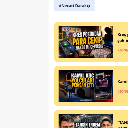
#Necati Darakçı
Kreş 
şok i
#ZONG
Kamil
#ZONG
“TAH