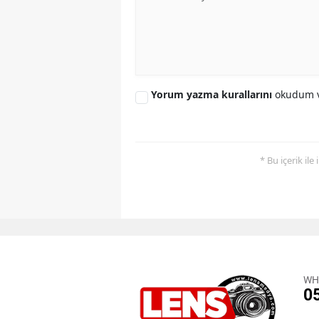
Yorum yazma kurallarını
okudum v
* Bu içerik ile
WH
0