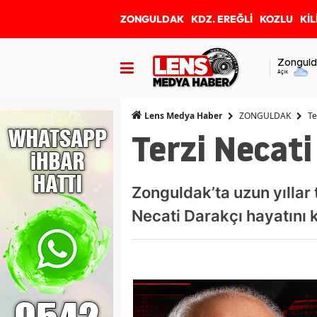
ZONGULDAK
KDZ. EREĞLİ
KOZLU
KİL
Zonguld
Açık
ZONGULDAK
Te
Lens Medya Haber
Terzi Necati
Zonguldak’ta uzun yıllar 
Necati Darakçı hayatını 