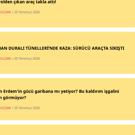
olden çıkan araç takla attı!
ULDAK
/ 20 Temmuz 2026
AN DURALI TÜNELLERİ’NDE KAZA: SÜRÜCÜ ARAÇTA SIKIŞTI
ULDAK
/ 20 Temmuz 2026
n Erdem'in gücü garibana mı yetiyor? Bu kaldırım işgalini
n görmüyor?
ULDAK
/ 20 Temmuz 2026