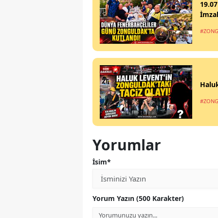
19.07
İmzal
#ZONG
Haluk
#ZONG
Yorumlar
İsim*
Yorum Yazın (500 Karakter)