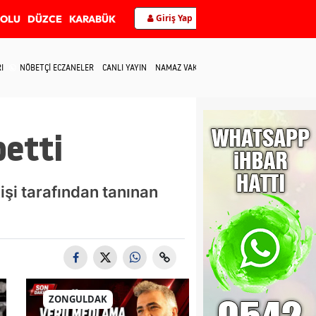
Giriş Yap
BOLU
DÜZCE
KARABÜK
I
NÖBETÇİ ECZANELER
CANLI YAYIN
NAMAZ VAKİTLERİ
İLETİŞİM
betti
işi tarafından tanınan
ZONGULDAK