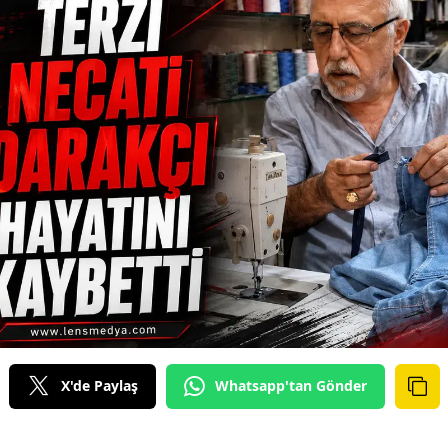
X'de Paylaş
Whatsapp'tan Gönder