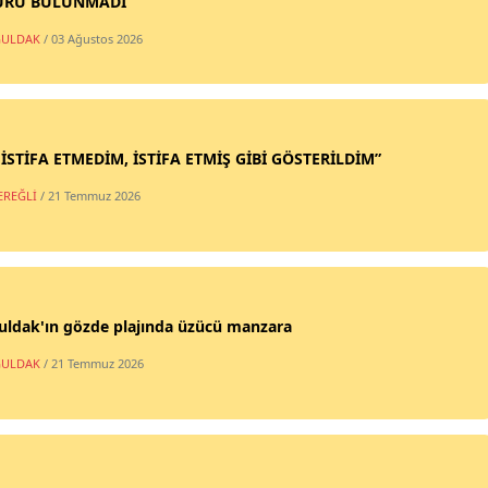
URU BULUNMADI
ULDAK
/ 03 Ağustos 2026
 İSTİFA ETMEDİM, İSTİFA ETMİŞ GİBİ GÖSTERİLDİM”
EREĞLİ
/ 21 Temmuz 2026
uldak'ın gözde plajında üzücü manzara
ULDAK
/ 21 Temmuz 2026