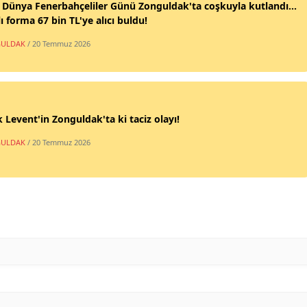
 Dünya Fenerbahçeliler Günü Zonguldak'ta coşkuyla kutlandı...
ı forma 67 bin TL'ye alıcı buldu!
ULDAK
/ 20 Temmuz 2026
 Levent'in Zonguldak'ta ki taciz olayı!
ULDAK
/ 20 Temmuz 2026