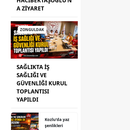
HACIBEKTAŞOĞLU’N
A ZİYARET
ZONGULDAK
SAĞLIKTA İŞ
SAĞLIĞI VE
GÜVENLİĞİ KURUL
TOPLANTISI
YAPILDI
Kozlu'da yaz
şenlikleri