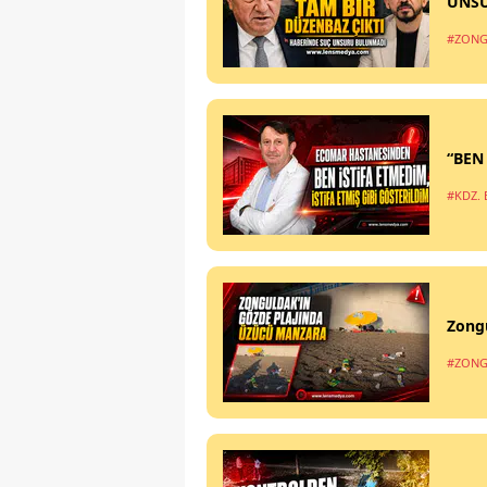
UNS
#ZONG
“BEN
#KDZ. 
Zong
#ZONG