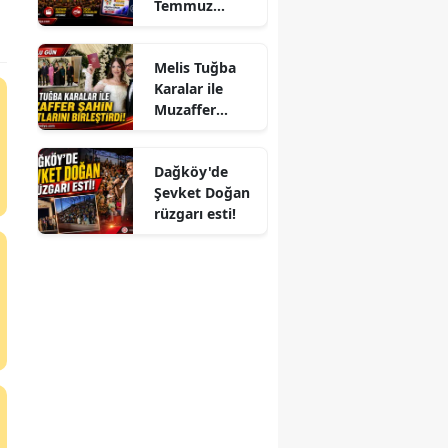
Temmuz
ayında da dolu
dizgin devam
Melis Tuğba
ediyor!
Karalar ile
Muzaffer
Şahin
Hayatlarını
Dağköy'de
Birleştirdi!
Şevket Doğan
rüzgarı esti!