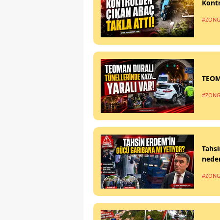
Kontr
#ZONG
TEOM
#ZONG
Tahsi
nede
#ZONG