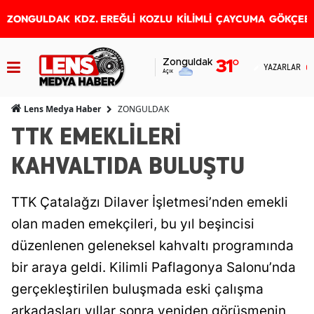
ZONGULDAK
KDZ. EREĞLİ
KOZLU
KİLİMLİ
ÇAYCUMA
GÖKÇEB
Zonguldak
31
°
YAZARLAR
Açık
ZONGULDAK
Lens Medya Haber
TTK EMEKLİLERİ
KAHVALTIDA BULUŞTU
TTK Çatalağzı Dilaver İşletmesi’nden emekli
olan maden emekçileri, bu yıl beşincisi
düzenlenen geleneksel kahvaltı programında
bir araya geldi. Kilimli Paflagonya Salonu’nda
gerçekleştirilen buluşmada eski çalışma
arkadaşları yıllar sonra yeniden görüşmenin