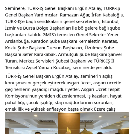
Seminere, TÜRK-İŞ Genel Başkanı Ergün Atalay, TÜRK-İŞ 
Genel Başkan Yardımcıları Ramazan Ağar, İrfan Kabaloğlu, 
TÜRK-İŞ’e bağlı sendikaların genel sekreterleri, İstanbul, 
İzmir ve Bursa Bölge Başkanları ile bölgelere bağlı şube 
başkanları katıldı. GMİS’i temsilen Genel Sekreter Yener 
Arslanbuğa, Karadon Şube Başkanı Kemalettin Karataş, 
Kozlu Şube Başkanı Dursun Başbakıcı, Üzülmez Şube 
Başkanı Sefer Karakabak, Armutçuk Şube Başkanı Şanver 
Turan, Merkez Servisleri Şubesi Başkanı ve TÜRK-İŞ İl 
Temsilcisi Aysel Yaman Kocabaş, seminerde yer aldı.
TÜRK-İŞ Genel Başkan Ergün Atalay, seminerin açılış 
konuşmasını gerçekleştirerek asgari ücret, asgari ücretle 
geçinenlerin yaşadığı mağduriyetler, Asgari Ücret Tespit 
Komisyonu’nun yeniden düzenlenmesi, iş kazaları, hayat 
pahalılığı, çocuk işçiliği, staj mağdurlarının sorunları, 
emeklilik ve yüksek enflasyon başta olmak üzere çalış