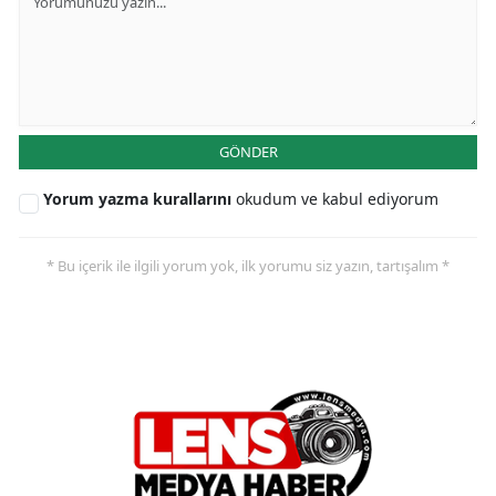
GÖNDER
Yorum yazma kurallarını
okudum ve kabul ediyorum
* Bu içerik ile ilgili yorum yok, ilk yorumu siz yazın, tartışalım *