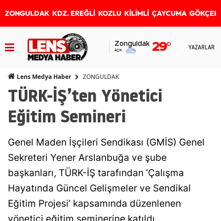
ZONGULDAK
KDZ. EREĞLİ
KOZLU
KİLİMLİ
ÇAYCUMA
GÖKÇEB
Zonguldak
29
°
YAZARLAR
Açık
ZONGULDAK
Lens Medya Haber
TÜRK-İŞ’ten Yönetici
Eğitim Semineri
Genel Maden İşçileri Sendikası (GMİS) Genel
Sekreteri Yener Arslanbuğa ve şube
başkanları, TÜRK-İŞ tarafından ‘Çalışma
Hayatında Güncel Gelişmeler ve Sendikal
Eğitim Projesi’ kapsamında düzenlenen
yönetici eğitim seminerine katıldı.