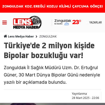
ZONGULDAK
KDZ. EREĞLİ
KOZLU
KİLİMLİ
ÇAYCUMA
GÖKÇEB
Zonguldak
23
°
YAZARLAR
Az bulutlu
ZONGULDAK
Lens Medya Haber
Türkiye'de 2 milyon kişide
Bipolar bozukluğu var!
Zonguldak İl Sağlık Müdürü Uzm. Dr. Ertuğrul
Güner, 30 Mart Dünya Bipolar Günü nedeniyle
yazılı bir açıklamada bulundu.
Yayınlanma
28 Mart 2025 - 22:06