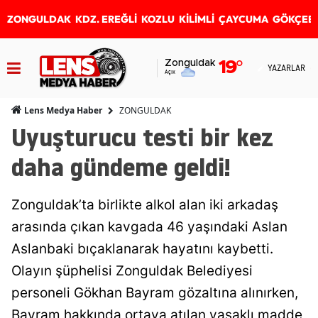
ZONGULDAK
KDZ. EREĞLİ
KOZLU
KİLİMLİ
ÇAYCUMA
GÖKÇEB
Zonguldak
19
°
YAZARLAR
Açık
ZONGULDAK
Lens Medya Haber
Uyuşturucu testi bir kez
daha gündeme geldi!
Zonguldak’ta birlikte alkol alan iki arkadaş
arasında çıkan kavgada 46 yaşındaki Aslan
Aslanbaki bıçaklanarak hayatını kaybetti.
Olayın şüphelisi Zonguldak Belediyesi
personeli Gökhan Bayram gözaltına alınırken,
Bayram hakkında ortaya atılan yasaklı madde