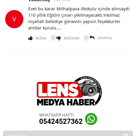
Evet bu karar Mithatpasa ilkokulu içinde alinsaydi
110 yillik Eğitim çınarı yıkılmayacaktı.Yıkılmaz
V
inşallah belediye görwvini yapsın.Teşekkurler
anıtlar kurulu....
0
0
CEVAPLA
BEĞEN
BEĞENME
WHATSAPP HATTI
05424527362