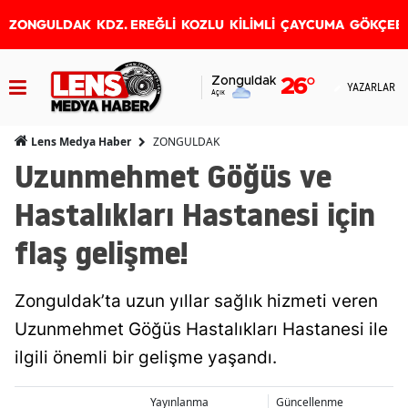
ZONGULDAK
KDZ. EREĞLİ
KOZLU
KİLİMLİ
ÇAYCUMA
GÖKÇEB
Zonguldak
26
°
YAZARLAR
Açık
ZONGULDAK
Lens Medya Haber
Uzunmehmet Göğüs ve
Hastalıkları Hastanesi için
flaş gelişme!
Zonguldak’ta uzun yıllar sağlık hizmeti veren
Uzunmehmet Göğüs Hastalıkları Hastanesi ile
ilgili önemli bir gelişme yaşandı.
Yayınlanma
Güncellenme