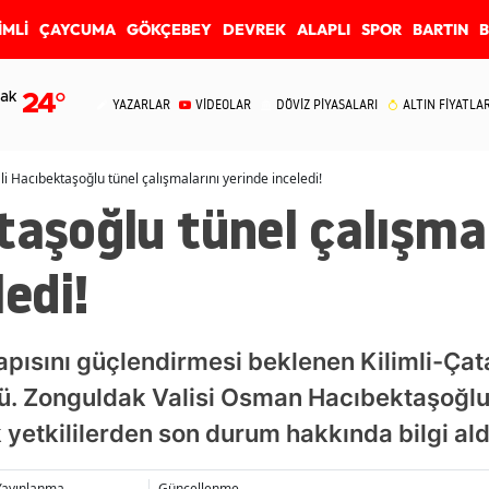
İMLİ
ÇAYCUMA
GÖKÇEBEY
DEVREK
ALAPLI
SPOR
BARTIN
ak
24
°
YAZARLAR
VİDEOLAR
DÖVİZ PİYASALARI
ALTIN FİYATLAR
li Hacıbektaşoğlu tünel çalışmalarını yerinde inceledi!
taşoğlu tünel çalışma
edi!
apısını güçlendirmesi beklenen Kilimli-Çat
dü. Zonguldak Valisi Osman Hacıbektaşoğlu
yetkililerden son durum hakkında bilgi ald
Yayınlanma
Güncellenme