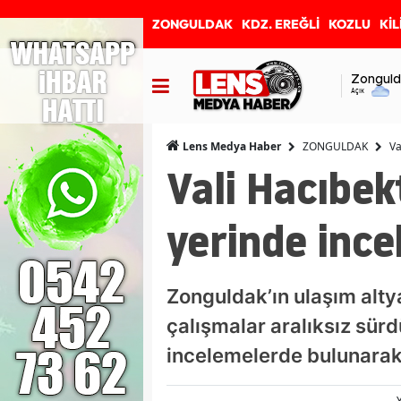
ZONGULDAK
KDZ. EREĞLİ
KOZLU
KİL
Zonguld
Açık
ZONGULDAK
Va
Lens Medya Haber
Vali Hacıbek
yerinde incel
Zonguldak’ın ulaşım alty
çalışmalar aralıksız sür
incelemelerde bulunarak 