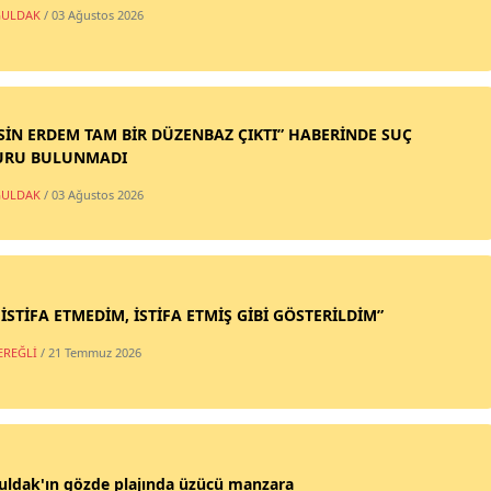
ULDAK
/ 03 Ağustos 2026
SİN ERDEM TAM BİR DÜZENBAZ ÇIKTI” HABERİNDE SUÇ
URU BULUNMADI
ULDAK
/ 03 Ağustos 2026
 İSTİFA ETMEDİM, İSTİFA ETMİŞ GİBİ GÖSTERİLDİM”
EREĞLİ
/ 21 Temmuz 2026
uldak'ın gözde plajında üzücü manzara