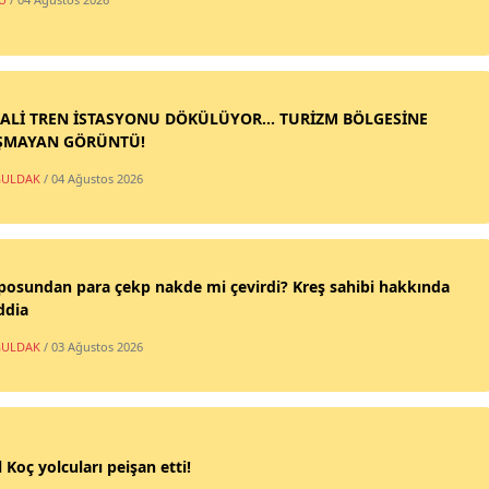
ALİ TREN İSTASYONU DÖKÜLÜYOR... TURİZM BÖLGESİNE
ŞMAYAN GÖRÜNTÜ!
ULDAK
/ 04 Ağustos 2026
posundan para çekp nakde mi çevirdi? Kreş sahibi hakkında
ddia
ULDAK
/ 03 Ağustos 2026
 Koç yolcuları peişan etti!