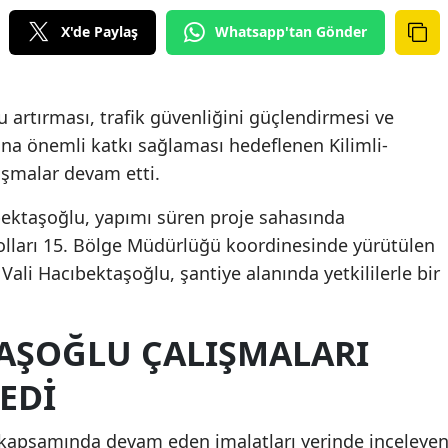
X'de Paylaş
Whatsapp'tan Gönder
artırması, trafik güvenliğini güçlendirmesi ve
ına önemli katkı sağlaması hedeflenen Kilimli-
lışmalar devam etti.
ektaşoğlu, yapımı süren proje sahasında
lları 15. Bölge Müdürlüğü koordinesinde yürütülen
Vali Hacıbektaşoğlu, şantiye alanında yetkililerle bir
TAŞOĞLU ÇALIŞMALARI
EDİ
si kapsamında devam eden imalatları yerinde inceleye