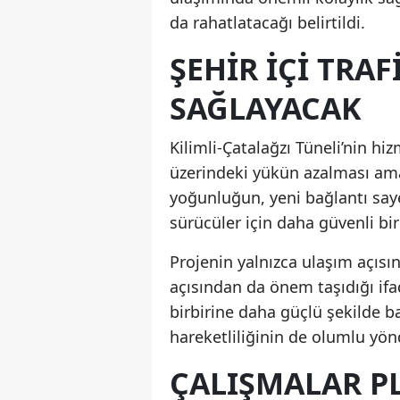
da rahatlatacağı belirtildi.
ŞEHİR İÇİ TRA
SAĞLAYACAK
Kilimli-Çatalağzı Tüneli’nin hiz
üzerindeki yükün azalması a
yoğunluğun, yeni bağlantı say
sürücüler için daha güvenli bir
Projenin yalnızca ulaşım açısı
açısından da önem taşıdığı ifad
birbirine daha güçlü şekilde b
hareketliliğinin de olumlu yön
ÇALIŞMALAR P