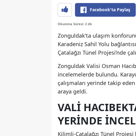
Facebook'ta Paylaş
Okunma Süresi: 2 dk
Zonguldak’ta ulaşım konforunu 
Karadeniz Sahil Yolu bağlantıs
Çatalağzı Tünel Projesi’nde ça
Zonguldak Valisi Osman Hacıb
incelemelerde bulundu. Karayo
çalışmaları yerinde takip eden 
araya geldi.
VALİ HACIBEK
YERİNDE İNCEL
Kilimli-Çatalağzı Tünel Proje