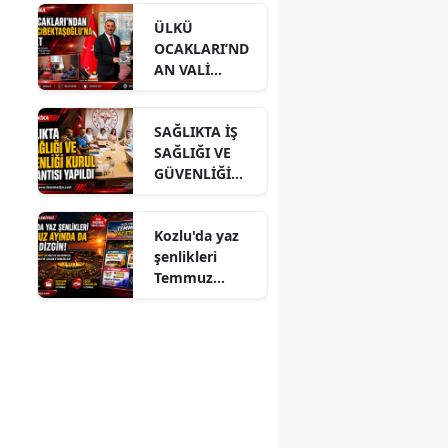
ÜLKÜ
OCAKLARI’ND
AN VALİ
HACIBEKTAŞO
ĞLU’NA
SAĞLIKTA İŞ
ZİYARET
SAĞLIĞI VE
GÜVENLİĞİ
KURUL
TOPLANTISI
Kozlu'da yaz
YAPILDI
şenlikleri
Temmuz
ayında da dolu
dizgin devam
ediyor!