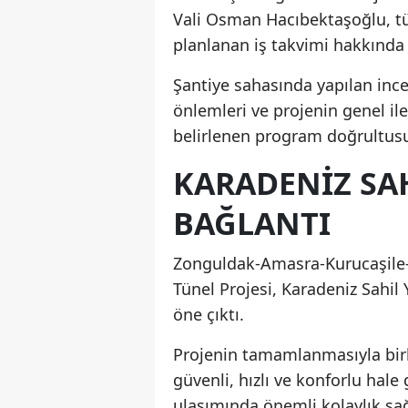
Vali Osman Hacıbektaşoğlu, tün
planlanan iş takvimi hakkında y
Şantiye sahasında yapılan incel
önlemleri ve projenin genel iler
belirlenen program doğrultusu
KARADENİZ SA
BAĞLANTI
Zonguldak-Amasra-Kurucaşile-C
Tünel Projesi, Karadeniz Sahil
öne çıktı.
Projenin tamamlanmasıyla birli
güvenli, hızlı ve konforlu hale
ulaşımında önemli kolaylık sağ