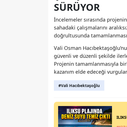
SÜRÜYOR
İncelemeler sırasında projenin
sahadaki çalışmalarını aralıks
doğrultusunda tamamlanması iç
Vali Osman Hacıbektaşoğlu’nun
güvenli ve düzenli şekilde ilerl
Projenin tamamlanmasıyla birl
kazanım elde edeceği vurgulan
#Vali Hacıbektaşoğlu
ILIK
#KOZL