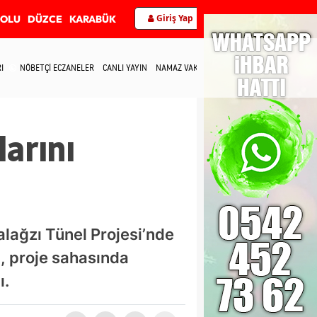
Giriş Yap
BOLU
DÜZCE
KARABÜK
I
NÖBETÇİ ECZANELER
CANLI YAYIN
NAMAZ VAKİTLERİ
İLETİŞİM
larını
alağzı Tünel Projesi’nde
, proje sahasında
ı.