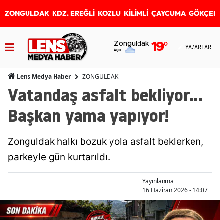
ZONGULDAK
KDZ. EREĞLİ
KOZLU
KİLİMLİ
ÇAYCUMA
GÖKÇEB
Zonguldak
19
°
YAZARLAR
Açık
ZONGULDAK
Lens Medya Haber
Vatandaş asfalt bekliyor...
Başkan yama yapıyor!
Zonguldak halkı bozuk yola asfalt beklerken,
parkeyle gün kurtarıldı.
Yayınlanma
16 Haziran 2026 - 14:07