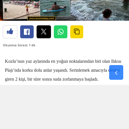
Okunma Süresi: 1 dk
Kozlu’nun yaz aylarında en yoğun noktalarından biri olan Ilıksu
Plajı’nda korku dolu anlar yaşandı. Serinlemek amacıyla denize
giren 2 kişi, bir süre sonra suda zorlanmaya başladı.
Denizdeki kişilerin boğulma tehlikesi geçirdiğini fark eden
cankurtaran
Talha Aydın
, zaman kaybetmeden harekete geçti.
Aydın’ın hızlı ve yerinde müdahalesi sayesinde boğulma tehlikesi
geçiren 2 kişi sudan çıkarıldı.