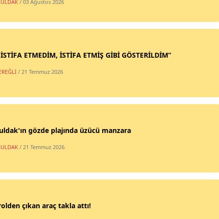
ULDAK
/ 03 Ağustos 2026
 İSTİFA ETMEDİM, İSTİFA ETMİŞ GİBİ GÖSTERİLDİM”
EREĞLİ
/ 21 Temmuz 2026
uldak'ın gözde plajında üzücü manzara
ULDAK
/ 21 Temmuz 2026
olden çıkan araç takla attı!