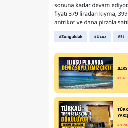
sonuna kadar devam ediyor. 
fiyatı 379 liradan kıyma, 399
antrikot ve dana pirzola satıl
#Zonguldak
#Ucuz
#Et
ILIK
#KOZL
TÜRK
YAKI
#ZONG