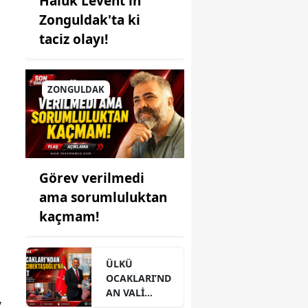
Haluk Levent'in
Zonguldak'ta ki
n
taciz olayı!
ZONGULDAK
Görev verilmedi
ama sorumluluktan
kaçmam!
ÜLKÜ
OCAKLARI’ND
AN VALİ
,
HACIBEKTAŞO