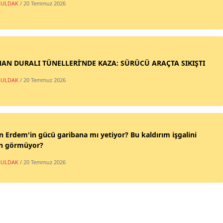
ULDAK
/ 20 Temmuz 2026
AN DURALI TÜNELLERİ’NDE KAZA: SÜRÜCÜ ARAÇTA SIKIŞTI
ULDAK
/ 20 Temmuz 2026
n Erdem'in gücü garibana mı yetiyor? Bu kaldırım işgalini
n görmüyor?
ULDAK
/ 20 Temmuz 2026