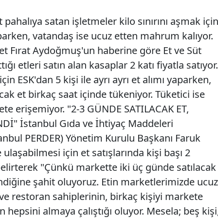
at pahalıya satan işletmeler kilo sınırını aşmak içi
aparken, vatandaş ise ucuz etten mahrum kalıyor.
et Fırat Aydoğmuş'un haberine göre Et ve Süt
tığı etleri satın alan kasaplar 2 katı fiyatla satıyor.
çin ESK'dan 5 kişi ile ayrı ayrı et alımı yaparken,
ak et birkaç saat içinde tükeniyor. Tüketici ise
uz ete erişemiyor. "2-3 GÜNDE SATILACAK ET,
" İstanbul Gıda ve İhtiyaç Maddeleri
tanbul PERDER) Yönetim Kurulu Başkanı Faruk
laşabilmesi için et satışlarında kişi başı 2
 belirterek "Çünkü markette iki üç günde satılacak
endiğine şahit oluyoruz. Etin marketlerimizde ucuz
e restoran sahiplerinin, birkaç kişiyi markete
 hepsini almaya çalıştığı oluyor. Mesela; beş kişi