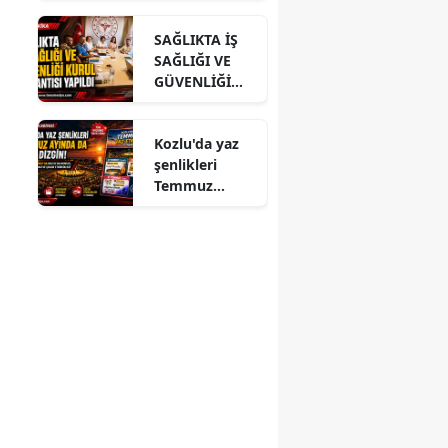
ĞLU’NA
SAĞLIKTA İŞ
ZİYARET
SAĞLIĞI VE
GÜVENLİĞİ
KURUL
TOPLANTISI
Kozlu'da yaz
YAPILDI
şenlikleri
Temmuz
ayında da dolu
dizgin devam
ediyor!