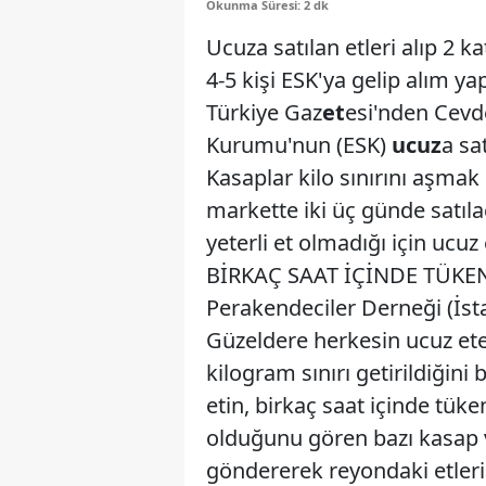
Okunma Süresi: 2 dk
Ucuza satılan etleri alıp 2 k
4-5 kişi ESK'ya gelip alım y
Türkiye Gaz
et
esi'nden Cevd
Kurumu'nun (ESK)
ucuz
a sat
Kasaplar kilo sınırını aşmak i
markette iki üç günde satılac
yeterli et olmadığı için uc
BİRKAÇ SAAT İÇİNDE TÜKENDİ
Perakendeciler Derneği (İs
Güzeldere herkesin ucuz ete u
kilogram sınırı getirildiğini
etin, birkaç saat içinde tük
olduğunu gören bazı kasap v
göndererek reyondaki etlerin