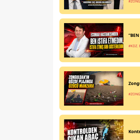
#ZONG
“BEN
#KDZ. 
Zong
#ZONG
Kontr