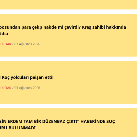
posundan para çekp nakde mi çevirdi? Kreş sahibi hakkında
ddia
ULDAK
/ 03 Ağustos 2026
 Koç yolcuları peişan etti!
ULDAK
/ 03 Ağustos 2026
SİN ERDEM TAM BİR DÜZENBAZ ÇIKTI” HABERİNDE SUÇ
URU BULUNMADI