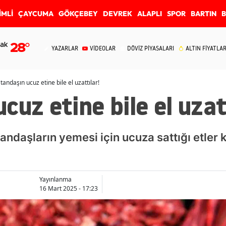
İMLİ
ÇAYCUMA
GÖKÇEBEY
DEVREK
ALAPLI
SPOR
BARTIN
ak
28
°
YAZARLAR
VİDEOLAR
DÖVİZ PİYASALARI
ALTIN FİYATLAR
tandaşın ucuz etine bile el uzattılar!
cuz etine bile el uzat
andaşların yemesi için ucuza sattığı etler 
Yayınlanma
16 Mart 2025 - 17:23