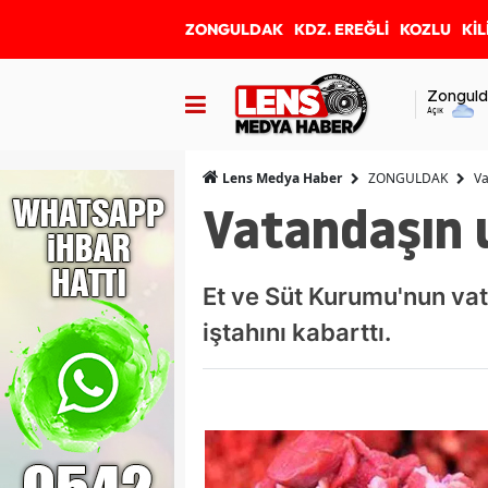
ZONGULDAK
KDZ. EREĞLİ
KOZLU
KİL
Zonguld
Açık
ZONGULDAK
Va
Lens Medya Haber
Vatandaşın u
Et ve Süt Kurumu'nun vat
iştahını kabarttı.