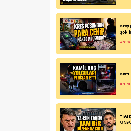
Kreş 
şok i
#ZONG
Kamil
#ZONG
“TAH
UNS