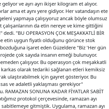
eliyor ve ayrı ayrı ikişer kilogram et alıyor.
yorlar ama et aynı yere gidiyor. Her vatandaşın ete
 geleni yapmaya çalışıyoruz ancak böyle olumsuz
alışanlarının da etin nereye ve kime gittiğini
il" dedi. "BU OPERASYON ÇOK MEŞAKKATLİ BİR
 etin uygun fiyatlı olduğunu görünce stok
 bozduğuna işaret eden Güzeldere "Biz 'Her gün
u projede çok sayıda insanın emeği bulunuyor.
emeden çalışıyor. Bu operasyon çok meşakkatli
karkas olarak tedariki sağlanan etleri kemiksiz
ak ulaştırabilmek için gayret gösteriyor. Bu
as ve adaletli yaklaşması gerekiyor"
ndu. RAMAZAN SONUNA KADAR FİYATLAR SABİT
ptığımız protokol çerçevesinde, ramazan ayı
a sabitlemeye gitmiştik. Uygulama, ramazan ayı