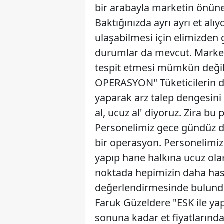
bir arabayla marketin önüne g
Baktığınızda ayrı ayrı et alı
ulaşabilmesi için elimizden
durumlar da mevcut. Market ç
tespit etmesi mümkün değ
OPERASYON" Tüketicilerin de
yaparak arz talep dengesini
al, ucuz al' diyoruz. Zira b
Personelimiz gece gündüz d
bir operasyon. Personelimiz 
yapıp hane halkına ucuz olar
noktada hepimizin daha hass
değerlendirmesinde bulu
Faruk Güzeldere "ESK ile ya
sonuna kadar et fiyatlarınd