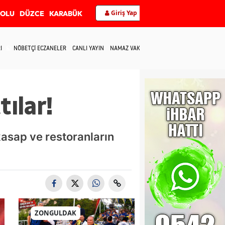
Giriş Yap
BOLU
DÜZCE
KARABÜK
I
NÖBETÇİ ECZANELER
CANLI YAYIN
NAMAZ VAKİTLERİ
İLETİŞİM
tılar!
kasap ve restoranların
ZONGULDAK