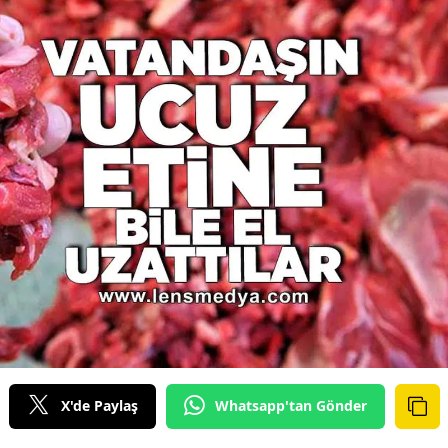
X'de Paylaş
Whatsapp'tan Gönder