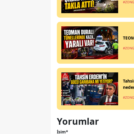
#ZONG
TEOM
#ZONG
Tahsi
nede
#ZONG
Yorumlar
İsim*