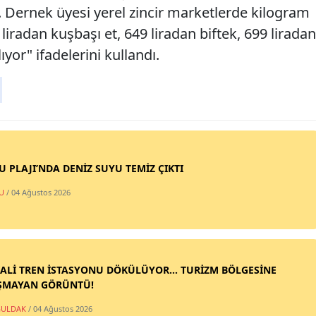
Dernek üyesi yerel zincir marketlerde kilogram
 liradan kuşbaşı et, 649 liradan biftek, 699 liradan
ıyor" ifadelerini kullandı.
SU PLAJI’NDA DENİZ SUYU TEMİZ ÇIKTI
U
/ 04 Ağustos 2026
ALİ TREN İSTASYONU DÖKÜLÜYOR... TURİZM BÖLGESİNE
ŞMAYAN GÖRÜNTÜ!
ULDAK
/ 04 Ağustos 2026