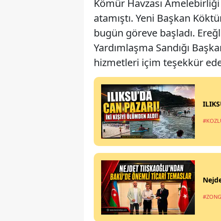
Kömür Havzası Amelebirliği
atamıştı. Yeni Başkan Köktü
bugün göreve başladı. Ereğl
Yardımlaşma Sandığı BaşkanI
hizmetleri içim teşekkür ede
ILIK
#KOZL
Nejde
#ZONG