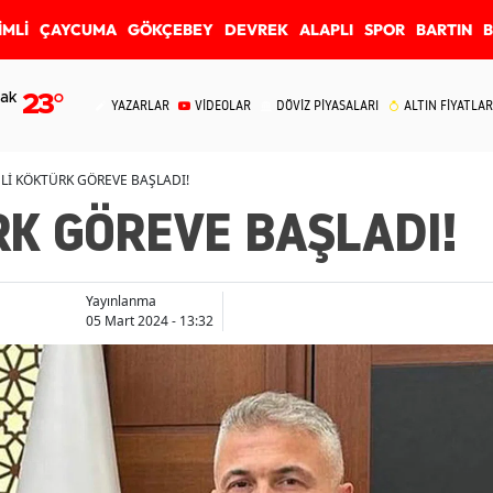
İMLİ
ÇAYCUMA
GÖKÇEBEY
DEVREK
ALAPLI
SPOR
BARTIN
ak
23
°
YAZARLAR
VİDEOLAR
DÖVİZ PİYASALARI
ALTIN FİYATLAR
ELİ KÖKTÜRK GÖREVE BAŞLADI!
RK GÖREVE BAŞLADI!
Yayınlanma
05 Mart 2024 - 13:32