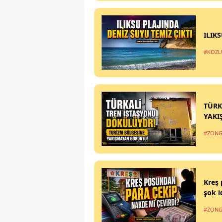
ILIK
#KOZL
TÜRK
YAKI
#ZONG
Kreş 
şok i
#ZONG