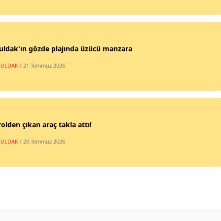
uldak'ın gözde plajında üzücü manzara
ULDAK
/ 21 Temmuz 2026
olden çıkan araç takla attı!
ULDAK
/ 20 Temmuz 2026