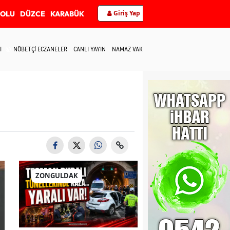
Giriş Yap
BOLU
DÜZCE
KARABÜK
I
NÖBETÇİ ECZANELER
CANLI YAYIN
NAMAZ VAKİTLERİ
İLETİŞİM
ZONGULDAK