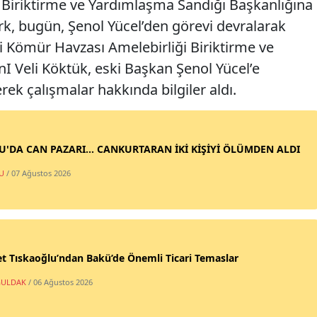
 Biriktirme ve Yardımlaşma Sandığı Başkanlığına
rk, bugün, Şenol Yücel’den görevi devralarak
i Kömür Havzası Amelebirliği Biriktirme ve
 Veli Köktük, eski Başkan Şenol Yücel’e
rek çalışmalar hakkında bilgiler aldı.
SU'DA CAN PAZARI... CANKURTARAN İKİ KİŞİYİ ÖLÜMDEN ALDI
U
/ 07 Ağustos 2026
t Tıskaoğlu’ndan Bakü’de Önemli Ticari Temaslar
ULDAK
/ 06 Ağustos 2026