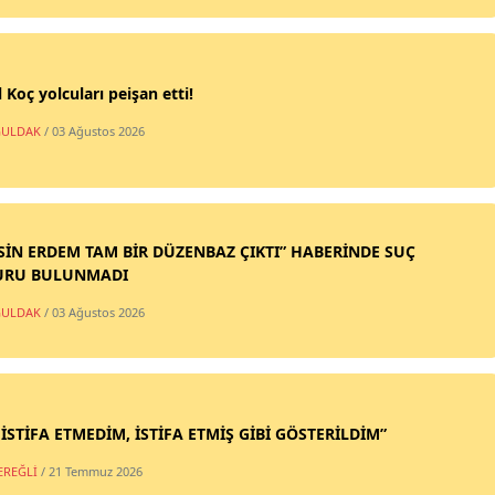
 Koç yolcuları peişan etti!
ULDAK
/ 03 Ağustos 2026
SİN ERDEM TAM BİR DÜZENBAZ ÇIKTI” HABERİNDE SUÇ
URU BULUNMADI
ULDAK
/ 03 Ağustos 2026
 İSTİFA ETMEDİM, İSTİFA ETMİŞ GİBİ GÖSTERİLDİM”
EREĞLİ
/ 21 Temmuz 2026