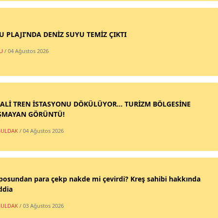
SU PLAJI’NDA DENİZ SUYU TEMİZ ÇIKTI
U
/ 04 Ağustos 2026
ALİ TREN İSTASYONU DÖKÜLÜYOR... TURİZM BÖLGESİNE
ŞMAYAN GÖRÜNTÜ!
ULDAK
/ 04 Ağustos 2026
posundan para çekp nakde mi çevirdi? Kreş sahibi hakkında
ddia
ULDAK
/ 03 Ağustos 2026