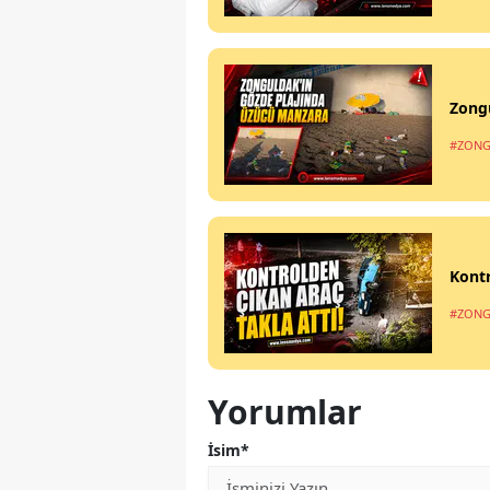
Zong
#ZONG
Kontr
#ZONG
Yorumlar
İsim*