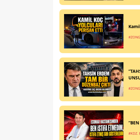
Kamil
#ZONG
“TAH
UNS
#ZONG
“BEN
#KDZ. 