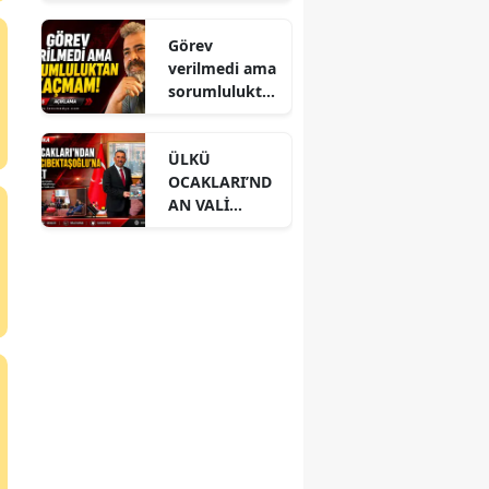
ki taciz olayı!
Görev
verilmedi ama
sorumlulukta
n kaçmam!
ÜLKÜ
OCAKLARI’ND
AN VALİ
HACIBEKTAŞO
ĞLU’NA
ZİYARET