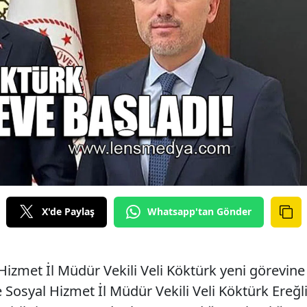
X'de Paylaş
Whatsapp'tan Gönder
Hizmet İl Müdür Vekili Veli Köktürk yeni görevine
e Sosyal Hizmet İl Müdür Vekili Veli Köktürk Ereğl