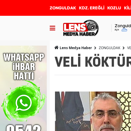
ZONGULDAK
KDZ. EREĞLİ
KOZLU
KİL
Zonguld
Açık
ZONGULDAK
V
Lens Medya Haber
VELİ KÖKTÜ