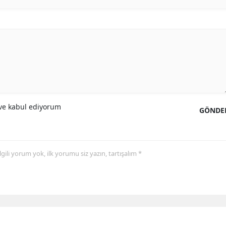
e kabul ediyorum
GÖNDE
 ilgili yorum yok, ilk yorumu siz yazın, tartışalım *