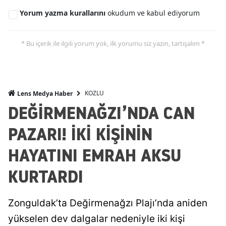
Yorum yazma kurallarını
okudum ve kabul ediyorum
* Bu içerik ile ilgili yorum yok, ilk yorumu siz yazın, tartışalım *
KOZLU
Lens Medya Haber
DEĞİRMENAĞZI’NDA CAN
PAZARI! İKİ KİŞİNİN
HAYATINI EMRAH AKSU
KURTARDI
Zonguldak’ta Değirmenağzı Plajı’nda aniden
yükselen dev dalgalar nedeniyle iki kişi