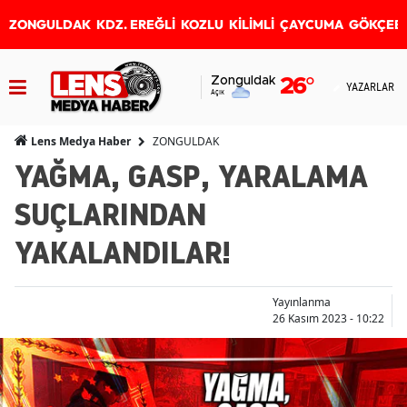
ZONGULDAK
KDZ. EREĞLİ
KOZLU
KİLİMLİ
ÇAYCUMA
GÖKÇEB
Zonguldak
26
°
YAZARLAR
Açık
ZONGULDAK
Lens Medya Haber
YAĞMA, GASP, YARALAMA
SUÇLARINDAN
YAKALANDILAR!
Yayınlanma
26 Kasım 2023 - 10:22