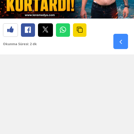
Okunma Süresi: 2 dk
Değirmenağzı Plajı’nda bugün korku dolu anlar
yaşandı. Denizin aniden kabarması ve dev
dalgaların oluşmasıyla birlikte plaj açıklarında
bulunan iki kişi kıyıya dönmekte güçlük çekti.
Dalgaların arasında sürüklenmeye başlayan iki
kişinin yardım çığlıklarını ve yaşadığı tehlikeyi
fark eden vatandaşlar durumu 112 Acil Çağrı