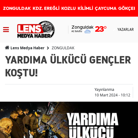
ZONGULDAK
KDZ. EREĞLİ
KOZLU
KİLİMLİ
ÇAYCUMA
GÖKÇEB
Zonguldak
23
°
YAZARLAR
Az bulutlu
ZONGULDAK
Lens Medya Haber
YARDIMA ÜLKÜCÜ GENÇLER
KOŞTU!
Yayınlanma
10 Mart 2024 - 10:12