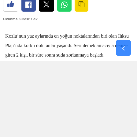
Okunma Süresi: 1 dk
Kozlu’nun yaz aylarında en yoğun noktalarından biri olan Ilıksu
Plajı’nda korku dolu anlar yaşandı. Serinlemek amacıyla denize
giren 2 kişi, bir süre sonra suda zorlanmaya başladı.
Denizdeki kişilerin boğulma tehlikesi geçirdiğini fark eden
cankurtaran
Talha Aydın
, zaman kaybetmeden harekete geçti.
Aydın’ın hızlı ve yerinde müdahalesi sayesinde boğulma tehlikesi
geçiren 2 kişi sudan çıkarıldı.
SANİYELERLE YARIŞTI
Olay sırasında plajda bulunan vatandaşlar da büyük panik yaşadı.
İki kişinin suda çırpındığını fark eden Aydın’ın saniyeler