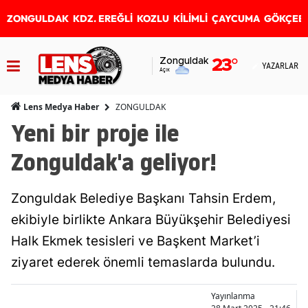
ZONGULDAK
KDZ. EREĞLİ
KOZLU
KİLİMLİ
ÇAYCUMA
GÖKÇEB
Zonguldak
23
°
YAZARLAR
Açık
ZONGULDAK
Lens Medya Haber
Yeni bir proje ile
Zonguldak'a geliyor!
Zonguldak Belediye Başkanı Tahsin Erdem,
ekibiyle birlikte Ankara Büyükşehir Belediyesi
Halk Ekmek tesisleri ve Başkent Market’i
ziyaret ederek önemli temaslarda bulundu.
Yayınlanma