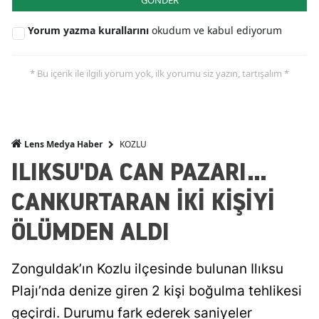
GÖNDER
Yorum yazma kurallarını
okudum ve kabul ediyorum
* Bu içerik ile ilgili yorum yok, ilk yorumu siz yazın, tartışalım *
KOZLU
Lens Medya Haber
ILIKSU'DA CAN PAZARI...
CANKURTARAN İKİ KİŞİYİ
ÖLÜMDEN ALDI
Zonguldak’ın Kozlu ilçesinde bulunan Ilıksu
Plajı’nda denize giren 2 kişi boğulma tehlikesi
geçirdi. Durumu fark ederek saniyeler